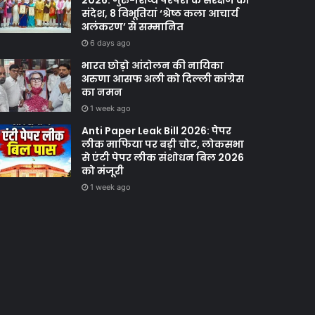
2026: गुरु-शिष्य परंपरा के संरक्षण का
संदेश, 8 विभूतियां ‘श्रेष्ठ कला आचार्य
अलंकरण’ से सम्मानित
6 days ago
भारत छोड़ो आंदोलन की नायिका
अरुणा आसफ अली को दिल्ली कांग्रेस
का नमन
1 week ago
Anti Paper Leak Bill 2026: पेपर
लीक माफिया पर बड़ी चोट, लोकसभा
से एंटी पेपर लीक संशोधन बिल 2026
को मंजूरी
1 week ago