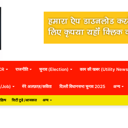
NCR
राजनीति
चुनाव (Election)
काम की खबर (Utility News
n/Job)
मेरे अलफ़ाज़/कविता
दिल्ली विधानसभा चुनाव 2025
अन्य
हित्य
सिटी टुडे /आजकल
अन्य