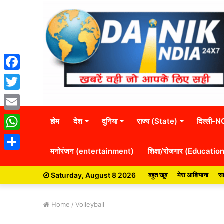
Facebook
Twitter
Email
होम
देश
दुनिया
राज्य (State)
दिल्ली-
WhatsApp
मनोरंजन (entertainment)
शिक्षा/रोजगार (Educatio
Share
Saturday, August 8 2026
बहुत खूब
मेरा आशियाना
सा
Home
/
Volleyball