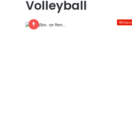
Volleyball
खेल(Spor