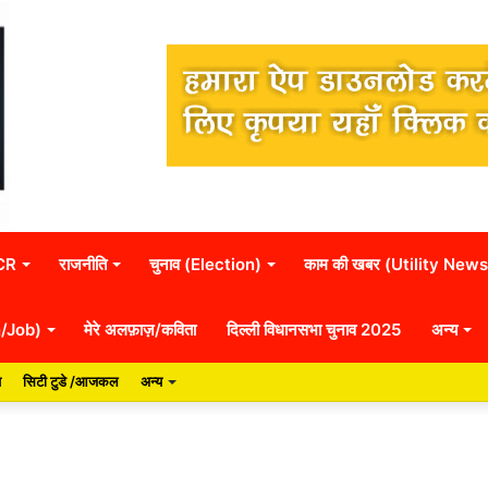
NCR
राजनीति
चुनाव (Election)
काम की खबर (Utility News
n/Job)
मेरे अलफ़ाज़/कविता
दिल्ली विधानसभा चुनाव 2025
अन्य
य
सिटी टुडे /आजकल
अन्य