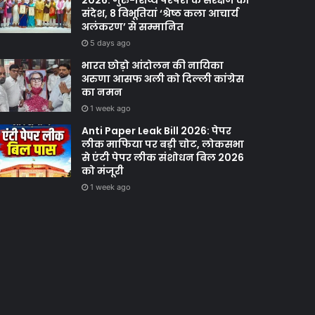
2026: गुरु-शिष्य परंपरा के संरक्षण का
संदेश, 8 विभूतियां ‘श्रेष्ठ कला आचार्य
अलंकरण’ से सम्मानित
5 days ago
भारत छोड़ो आंदोलन की नायिका
अरुणा आसफ अली को दिल्ली कांग्रेस
का नमन
1 week ago
Anti Paper Leak Bill 2026: पेपर
लीक माफिया पर बड़ी चोट, लोकसभा
से एंटी पेपर लीक संशोधन बिल 2026
को मंजूरी
1 week ago