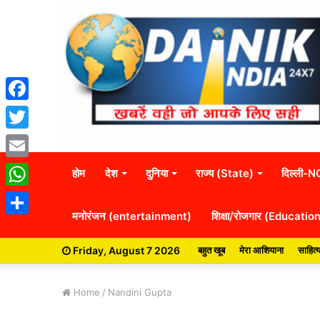
Facebook
Twitter
Email
होम
देश
दुनिया
राज्य (State)
दिल्ली-
WhatsApp
मनोरंजन (entertainment)
शिक्षा/रोजगार (Educatio
Share
Friday, August 7 2026
बहुत खूब
मेरा आशियाना
साहित्
Home
/
Nandini Gupta