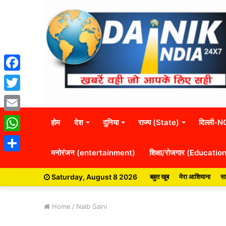
Facebook
Twitter
Email
होम
देश
दुनिया
राज्य (State)
दिल्ली-
WhatsApp
मनोरंजन (entertainment)
शिक्षा/रोजगार (Educatio
Share
Saturday, August 8 2026
बहुत खूब
मेरा आशियाना
सा
Home
/
Naib Saini