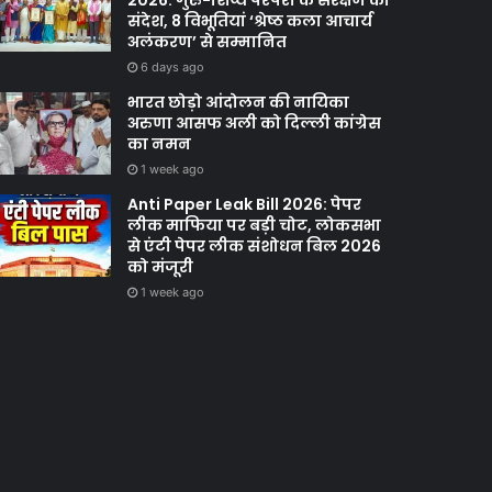
2026: गुरु-शिष्य परंपरा के संरक्षण का
संदेश, 8 विभूतियां ‘श्रेष्ठ कला आचार्य
अलंकरण’ से सम्मानित
6 days ago
भारत छोड़ो आंदोलन की नायिका
अरुणा आसफ अली को दिल्ली कांग्रेस
का नमन
1 week ago
Anti Paper Leak Bill 2026: पेपर
लीक माफिया पर बड़ी चोट, लोकसभा
से एंटी पेपर लीक संशोधन बिल 2026
को मंजूरी
1 week ago