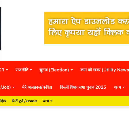
NCR
राजनीति
चुनाव (Election)
काम की खबर (Utility News
n/Job)
मेरे अलफ़ाज़/कविता
दिल्ली विधानसभा चुनाव 2025
अन्य
हित्य
सिटी टुडे /आजकल
अन्य