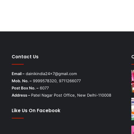
मंजूरी
Contact Us
Email –
dainikindia24x7@gmail.com
Mob. No. –
9999578320, 9711266077
Post Box No. –
6077
Address –
Patel Nagar Post Office, New Delhi-110008
Like Us On Facebook