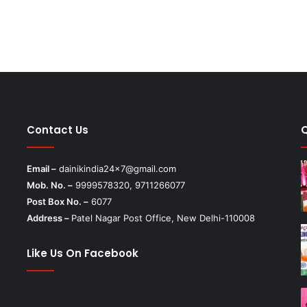
मंजूरी
Contact Us
Email –
dainikindia24x7@gmail.com
Mob. No. –
9999578320, 9711266077
Post Box No. –
6077
Address –
Patel Nagar Post Office, New Delhi-110008
Like Us On Facebook