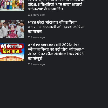
2026: गुरु-शिष्य परंपरा के संरक्षण का
संदेश, 8 विभूतियां ‘श्रेष्ठ कला आचार्य
अलंकरण’ से सम्मानित
5 days ago
भारत छोड़ो आंदोलन की नायिका
अरुणा आसफ अली को दिल्ली कांग्रेस
का नमन
1 week ago
Anti Paper Leak Bill 2026: पेपर
लीक माफिया पर बड़ी चोट, लोकसभा
से एंटी पेपर लीक संशोधन बिल 2026
को मंजूरी
1 week ago