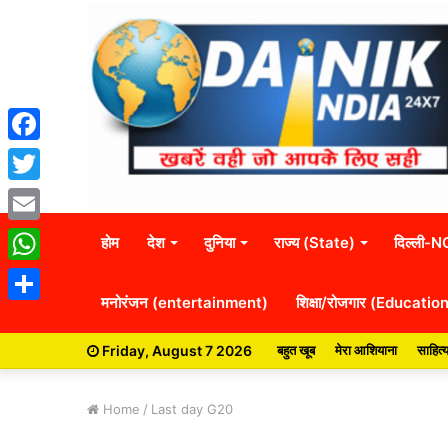
Facebook
Twitter
Email
होम
देश
दुनिया
राज्य (State)
दिल्ली-
WhatsApp
मनोरंजन (entertainment)
शिक्षा/रोजगार (Educatio
Share
Friday, August 7 2026
बहुत खूब
मेरा आशियाना
साहित्
Home
/
Last day G20