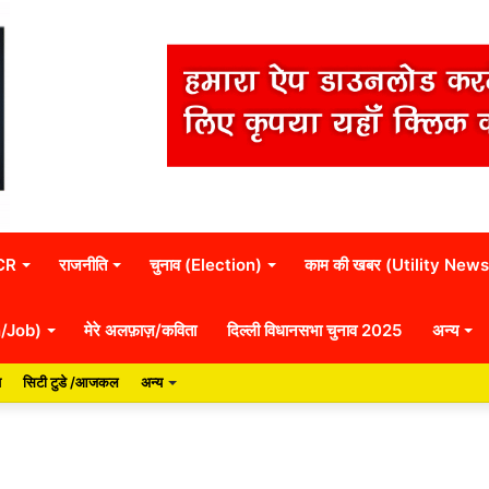
NCR
राजनीति
चुनाव (Election)
काम की खबर (Utility News
n/Job)
मेरे अलफ़ाज़/कविता
दिल्ली विधानसभा चुनाव 2025
अन्य
य
सिटी टुडे /आजकल
अन्य