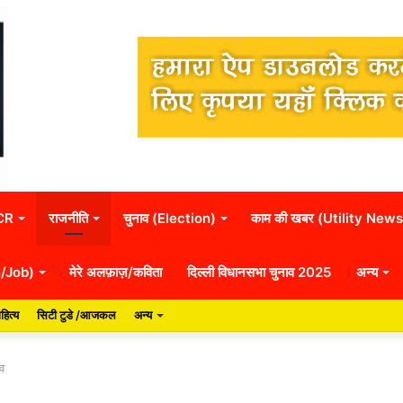
NCR
राजनीति
चुनाव (Election)
काम की खबर (Utility News
n/Job)
मेरे अलफ़ाज़/कविता
दिल्ली विधानसभा चुनाव 2025
अन्य
हित्य
सिटी टुडे /आजकल
अन्य
ाव