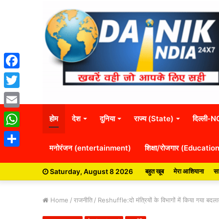
Facebook
Twitter
Email
होम
देश
दुनिया
राज्य (State)
दिल्ली-
WhatsApp
मनोरंजन (entertainment)
शिक्षा/रोजगार (Educatio
Share
Saturday, August 8 2026
बहुत खूब
मेरा आशियाना
सा
Home
/
राजनीति
/
Reshuffle:दो मंत्रियों के विभागों में किया गया बदल