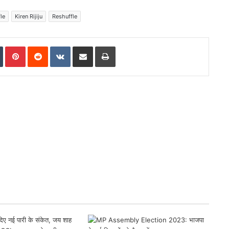
le
Kiren Rijiju
Reshuffle
In
Tumblr
Pinterest
Reddit
VKontakte
Share via Email
Print