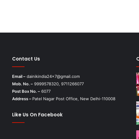
मंजूरी
Contact Us
Email –
dainikindia24x7@gmail.com
Mob. No. –
9999578320, 9711266077
Post Box No. –
6077
Address –
Patel Nagar Post Office, New Delhi-110008
Like Us On Facebook