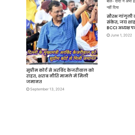
भारत
छोड़ो
सौरभ गांगुली न
आंदोलन
संकेत, जय शाह
BCCI अध्यक्ष प
की
नायिका
June 1, 2022
अरुणा
आसफ
 की एकता का महाकुंभ
अली
1 week ago
ंकल्प यात्रा का भव्य
भारत छोड़ो आंदोलन की न
को
आसफ अली को दिल्ली कांग
दिल्ली
सुप्रीम कोर्ट से अरविंद केजरीवाल को
कांग्रेस
राहत, शराब नीति मामले में मिली
का
जमानत
नमन
September 13, 2024