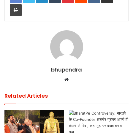
o
p
Print
k
bhupendra
Website
Related Articles