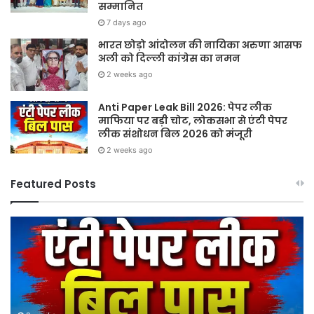
सम्मानित
7 days ago
भारत छोड़ो आंदोलन की नायिका अरुणा आसफ
अली को दिल्ली कांग्रेस का नमन
2 weeks ago
Anti Paper Leak Bill 2026: पेपर लीक
माफिया पर बड़ी चोट, लोकसभा से एंटी पेपर
लीक संशोधन बिल 2026 को मंजूरी
2 weeks ago
Featured Posts
Sawan
हर
2026:
घर
गुरु
तिर
पूर्णिमा
हर
और
दु
श्रावण
तिर
मास
12