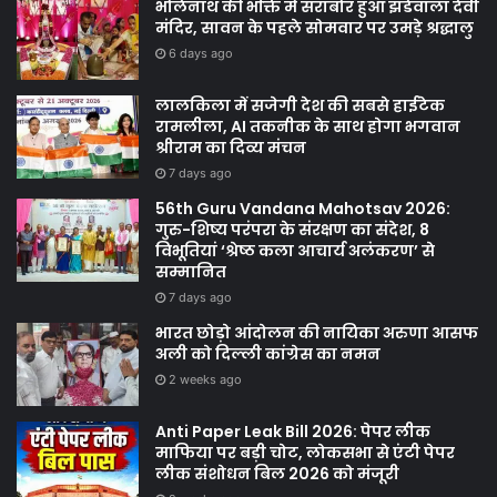
भोलेनाथ की भक्ति में सराबोर हुआ झंडेवाला देवी
मंदिर, सावन के पहले सोमवार पर उमड़े श्रद्धालु
6 days ago
लालकिला में सजेगी देश की सबसे हाईटेक
रामलीला, AI तकनीक के साथ होगा भगवान
श्रीराम का दिव्य मंचन
7 days ago
56th Guru Vandana Mahotsav 2026:
गुरु-शिष्य परंपरा के संरक्षण का संदेश, 8
विभूतियां ‘श्रेष्ठ कला आचार्य अलंकरण’ से
सम्मानित
7 days ago
भारत छोड़ो आंदोलन की नायिका अरुणा आसफ
अली को दिल्ली कांग्रेस का नमन
2 weeks ago
Anti Paper Leak Bill 2026: पेपर लीक
माफिया पर बड़ी चोट, लोकसभा से एंटी पेपर
लीक संशोधन बिल 2026 को मंजूरी