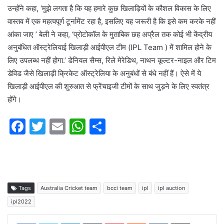
उन्होंने कहा, ‘मुझे लगता है कि यह हमारे कुछ खिलाड़ियों के कौशल विकास के लिए
वास्तव में एक महत्वपूर्ण टूर्नामेंट रहा है, इसलिए यह जरूरी है कि इसे कम करके नहीं
आंका जाए ’ बेली ने कहा, ‘प्रोटोकॉल के मुताबिक छह अप्रैल तक कोई भी केंद्रीय
अनुबंधित ऑस्ट्रेलियाई खिलाड़ी आईपीएल टीम (IPL Team ) में शामिल होने के
लिए उपलब्ध नहीं होगा.’ डेनियल सैम्स, रिले मेरेडिथ, नाथन कूल्टर-नाइल और टिम
डेविड जैसे खिलाड़ी क्रिकेट ऑस्ट्रेलिया के अनुबंधों से बंधे नहीं हैं। ऐसे में ये
खिलाड़ी आईपीएल की शुरुआत से फ्रेंचाइजी टीमों के साथ जुड़ने के लिए स्वतंत्र
होंगे।
F
T
E
W
S
a
w
m
h
h
c
itt
ai
at
ar
e
er
l
s
e
b
A
Tags
Australia Cricket team
bcci team
ipl
ipl auction
o
p
ipl2022
o
p
LinkedIn
Tumblr
Pinterest
Reddit
VKontakte
Share via Email