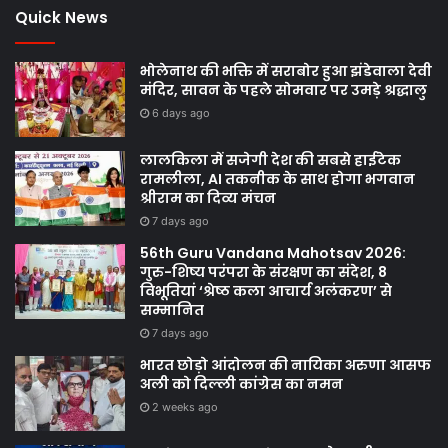
Quick News
भोलेनाथ की भक्ति में सराबोर हुआ झंडेवाला देवी
मंदिर, सावन के पहले सोमवार पर उमड़े श्रद्धालु
6 days ago
लालकिला में सजेगी देश की सबसे हाईटेक
रामलीला, AI तकनीक के साथ होगा भगवान
श्रीराम का दिव्य मंचन
7 days ago
56th Guru Vandana Mahotsav 2026:
गुरु-शिष्य परंपरा के संरक्षण का संदेश, 8
विभूतियां ‘श्रेष्ठ कला आचार्य अलंकरण’ से
सम्मानित
7 days ago
भारत छोड़ो आंदोलन की नायिका अरुणा आसफ
अली को दिल्ली कांग्रेस का नमन
2 weeks ago