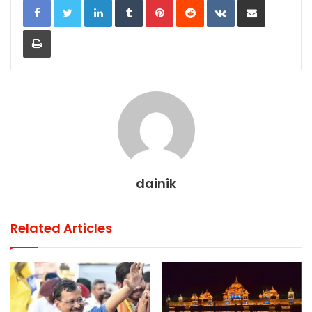
k
Print
dainik
Related Articles