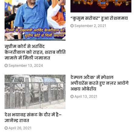
“कुसुम सरोवर” हुआ रोशनमय
September 2, 2021
सुप्रीम कोर्ट से अरविंद
केजरीवाल को राहत, शराब नीति
मामले में मिली जमानत
September 13, 2024
टेम्पल अटैक’ में स्पेशल
अपीयरेंस करते हुए नज़र आयेंगे
अक्षय ओबेरॉय
April 13, 2021
देश भयावह संकट के दौर में है–
ज्ञानेन्द्र रावत
April 26, 2021