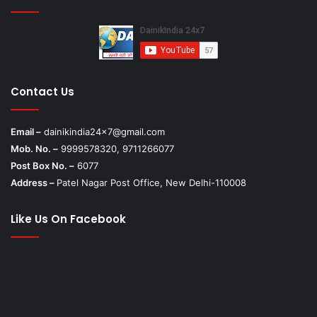
Contact Us
Email –
dainikindia24x7@gmail.com
Mob. No. –
9999578320, 9711266077
Post Box No. –
6077
Address –
Patel Nagar Post Office, New Delhi-110008
Like Us On Facebook