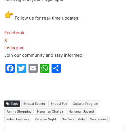
Follow us for real-time updates:
Facebook
X
Instagram
Join our community and stay informed!
F
T
E
W
S
a
w
m
h
h
c
itt
ai
at
ar
e
er
l
s
e
b
A
Tags
Bhopal Events
Bhopal Fair
Cultural Program
o
p
Family Shopping
Hanuman Chalisa
Hanuman Jayanti
Indian Festivals
Karaoke Night
Nav Varsh Mela
Sunderkand
o
p