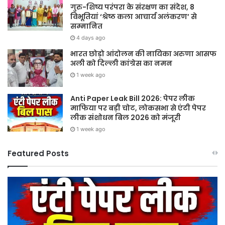
गुरु-शिष्य परंपरा के संरक्षण का संदेश, 8
विभूतियां ‘श्रेष्ठ कला आचार्य अलंकरण’ से
सम्मानित
4 days ago
भारत छोड़ो आंदोलन की नायिका अरुणा आसफ
अली को दिल्ली कांग्रेस का नमन
1 week ago
Anti Paper Leak Bill 2026: पेपर लीक
माफिया पर बड़ी चोट, लोकसभा से एंटी पेपर
लीक संशोधन बिल 2026 को मंजूरी
1 week ago
Featured Posts
Sawan
हर
2026:
घर
गुरु
तिर
पूर्णिमा
हर
और
दु