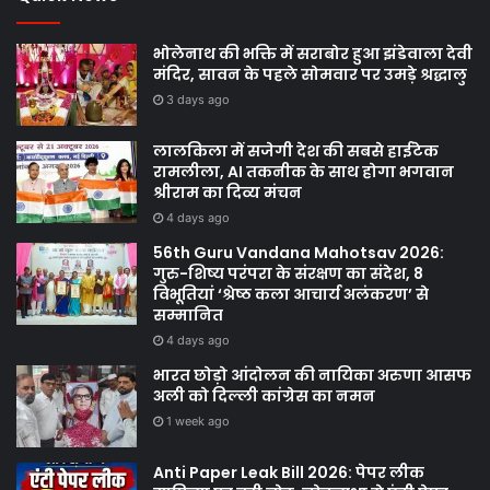
भोलेनाथ की भक्ति में सराबोर हुआ झंडेवाला देवी
मंदिर, सावन के पहले सोमवार पर उमड़े श्रद्धालु
3 days ago
लालकिला में सजेगी देश की सबसे हाईटेक
रामलीला, AI तकनीक के साथ होगा भगवान
श्रीराम का दिव्य मंचन
4 days ago
56th Guru Vandana Mahotsav 2026:
गुरु-शिष्य परंपरा के संरक्षण का संदेश, 8
विभूतियां ‘श्रेष्ठ कला आचार्य अलंकरण’ से
सम्मानित
4 days ago
भारत छोड़ो आंदोलन की नायिका अरुणा आसफ
अली को दिल्ली कांग्रेस का नमन
1 week ago
Anti Paper Leak Bill 2026: पेपर लीक