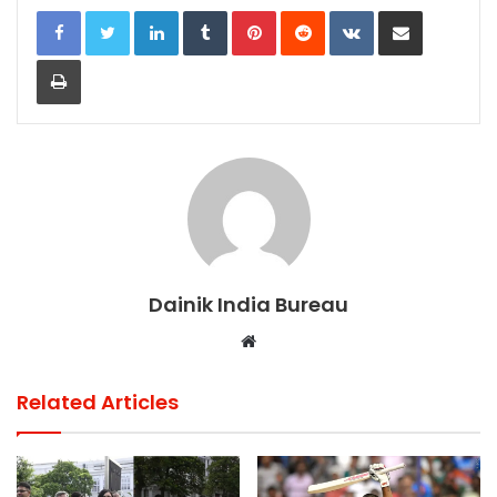
k
LinkedIn
Tumblr
Pinterest
Reddit
VKontakte
Share via Email
Print
Dainik India Bureau
Website
Related Articles