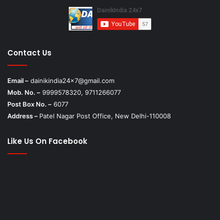
Contact Us
Email –
dainikindia24x7@gmail.com
Mob. No. –
9999578320, 9711266077
Post Box No. –
6077
Address –
Patel Nagar Post Office, New Delhi-110008
Like Us On Facebook