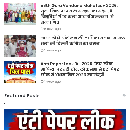
56th Guru Vandana Mahotsav 2026:
गुरु-शिष्य परंपरा के संरक्षण का संदेश, 8
विभूतियां ‘श्रेष्ठ कला आचार्य अलंकरण’ से
सम्मानित
6 days ago
भारत छोड़ो आंदोलन की नायिका अरुणा आसफ
अली को दिल्ली कांग्रेस का नमन
1 week ago
Anti Paper Leak Bill 2026: पेपर लीक
माफिया पर बड़ी चोट, लोकसभा से एंटी पेपर
लीक संशोधन बिल 2026 को मंजूरी
1 week ago
Featured Posts
Sawan
हर
2026:
घर
गुरु
तिर