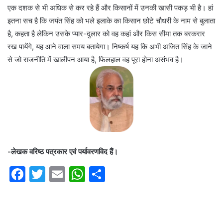
एक दशक से भी अधिक से कर रहे हैं और किसानों में उनकी खासी पकड़ भी है। हां
इतना सच है कि जयंत सिंह को भले इलाके का किसान छोटे चौधरी के नाम से बुलाता
है, कहता है लेकिन उसके प्यार-दुलार को वह कहां और किस सीमा तक बरकरार
रख पायेंगे, यह आने वाला समय बतायेगा। निष्कर्ष यह कि अभी अजित सिंह के जाने
से जो राजनीति में खालीपन आया है, फिलहाल वह पूरा होना असंभव है।
-लेखक वरिष्ठ पत्रकार एवं पर्यावरणविद हैं।
F
T
E
W
S
a
w
m
h
h
c
itt
ai
at
ar
e
er
l
s
e