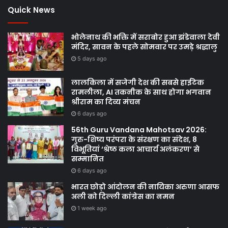
Quick News
भोलेनाथ की भक्ति में सराबोर हुआ झंडेवाला देवी
मंदिर, सावन के पहले सोमवार पर उमड़े श्रद्धालु
5 days ago
लालकिला में सजेगी देश की सबसे हाईटेक
रामलीला, AI तकनीक के साथ होगा भगवान
श्रीराम का दिव्य मंचन
6 days ago
56th Guru Vandana Mahotsav 2026:
गुरु-शिष्य परंपरा के संरक्षण का संदेश, 8
विभूतियां ‘श्रेष्ठ कला आचार्य अलंकरण’ से
सम्मानित
6 days ago
भारत छोड़ो आंदोलन की नायिका अरुणा आसफ
अली को दिल्ली कांग्रेस का नमन
1 week ago