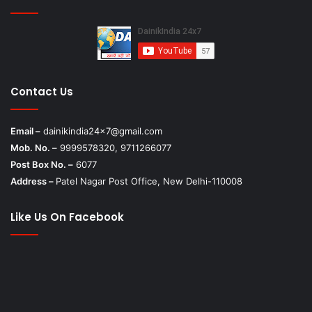
Contact Us
Email –
dainikindia24x7@gmail.com
Mob. No. –
9999578320, 9711266077
Post Box No. –
6077
Address –
Patel Nagar Post Office, New Delhi-110008
Like Us On Facebook