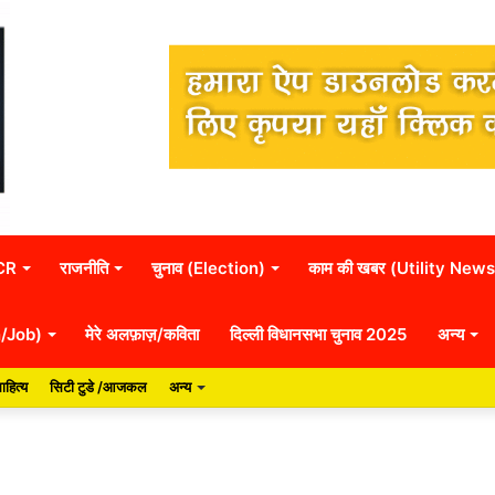
NCR
राजनीति
चुनाव (Election)
काम की खबर (Utility News
n/Job)
मेरे अलफ़ाज़/कविता
दिल्ली विधानसभा चुनाव 2025
अन्य
ाहित्य
सिटी टुडे /आजकल
अन्य