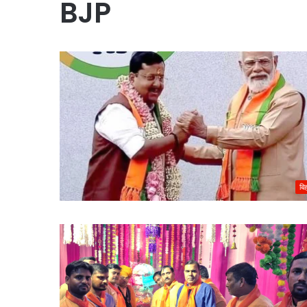
BJP
बि