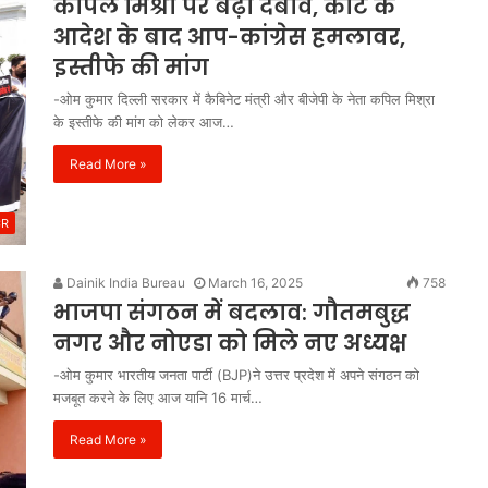
कपिल मिश्रा पर बढ़ा दबाव, कोर्ट के
मंजूरी
आदेश के बाद आप-कांग्रेस हमलावर,
इस्तीफे की मांग
-ओम कुमार दिल्ली सरकार में कैबिनेट मंत्री और बीजेपी के नेता कपिल मिश्रा
के इस्तीफे की मांग को लेकर आज…
Read More »
CR
Dainik India Bureau
March 16, 2025
758
भाजपा संगठन में बदलाव: गौतमबुद्ध
नगर और नोएडा को मिले नए अध्यक्ष
-ओम कुमार भारतीय जनता पार्टी (BJP)ने उत्तर प्रदेश में अपने संगठन को
मजबूत करने के लिए आज यानि 16 मार्च…
Read More »