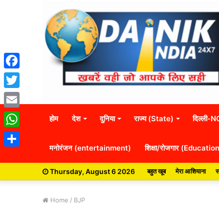
Facebook
Twitter
Email
होम
देश
दुनिया
राज्य (State)
दिल्ली-
WhatsApp
मनोरंजन (entertainment)
शिक्षा/रोजगार (Educatio
Share
Thursday, August 6 2026
बहुत खूब
मेरा आशियाना
स
Home
/
BJP