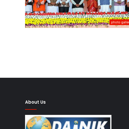
photo galle
About Us