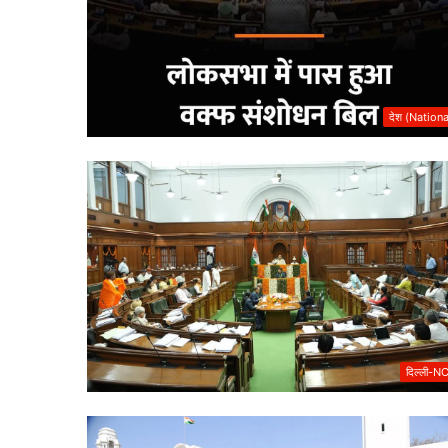
भारत
छोड़ो
आंदोलन
की
नायिका
देश (Nationa
अरुणा
आसफ
 की एकता का महाकुंभ
अली
1 week ago
ंकल्प यात्रा का भव्य
भारत छोड़ो आंदोलन की न
को
आसफ अली को दिल्ली कांग
दिल्ली
कांग्रेस
का
नमन
दिल्ली-N