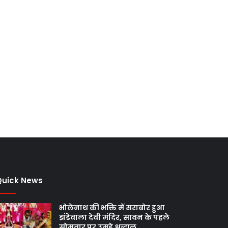
Quick News
भोलेनाथ की भक्ति में सराबोर हुआ
झंडेवाला देवी मंदिर, सावन के पहले
सोमवार पर उमड़े श्रद्धालु