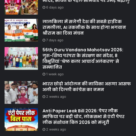
मंदिर, सावन के पहले सोमवार पर उमड़े श्रद्धालु
6 days ago
लालकिला में सजेगी देश की सबसे हाईटेक
रामलीला, AI तकनीक के साथ होगा भगवान
श्रीराम का दिव्य मंचन
7 days ago
56th Guru Vandana Mahotsav 2026:
गुरु-शिष्य परंपरा के संरक्षण का संदेश, 8
विभूतियां ‘श्रेष्ठ कला आचार्य अलंकरण’ से
सम्मानित
1 week ago
भारत छोड़ो आंदोलन की नायिका अरुणा आसफ
अली को दिल्ली कांग्रेस का नमन
2 weeks ago
Anti Paper Leak Bill 2026: पेपर लीक
माफिया पर बड़ी चोट, लोकसभा से एंटी पेपर
लीक संशोधन बिल 2026 को मंजूरी
2 weeks ago