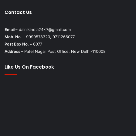
Contact Us
Email –
dainikindia24x7@gmail.com
Mob. No. –
9999578320, 9711266077
Post Box No. –
6077
Address –
Patel Nagar Post Office, New Delhi-110008
Like Us On Facebook