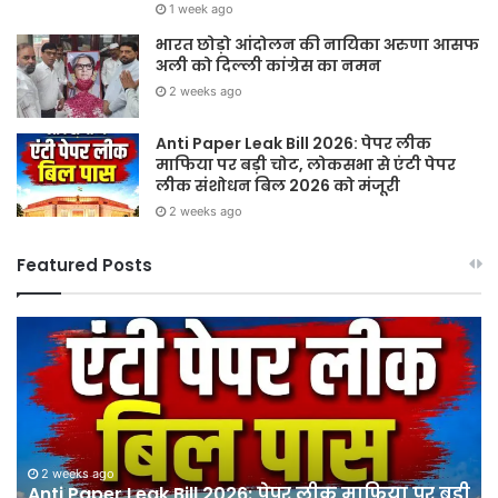
1 week ago
भारत छोड़ो आंदोलन की नायिका अरुणा आसफ
अली को दिल्ली कांग्रेस का नमन
2 weeks ago
Anti Paper Leak Bill 2026: पेपर लीक
माफिया पर बड़ी चोट, लोकसभा से एंटी पेपर
लीक संशोधन बिल 2026 को मंजूरी
2 weeks ago
Featured Posts
Anti
S
Paper
20
Leak
गुरु
Bill
पूर्
2026:
औ
पेपर
श्र
लीक
मा
2 weeks ago
माफिया
Anti Paper Leak Bill 2026: पेपर लीक माफिया पर बड़ी
के