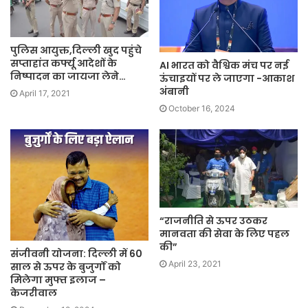
पुलिस आयुक्त,दिल्ली खुद पहुंचे
सप्ताहांत कर्फ्यू आदेशों के
AI भारत को वैश्विक मंच पर नई
निष्पादन का जायजा लेने…
ऊंचाइयों पर ले जाएगा -आकाश
अंबानी
April 17, 2021
October 16, 2024
“राजनीति से ऊपर उठकर
मानवता की सेवा के लिए पहल
की”
संजीवनी योजना: दिल्ली में 60
April 23, 2021
साल से ऊपर के बुजुर्गों को
मिलेगा मुफ्त इलाज –
केजरीवाल