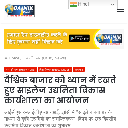
Hindi
M
Home
/
काम की खबर (Utility News)
काम की खबर (Utility News)
शिक्षा/रोजगार (Education/Job)
हेल्थ/फूड
वैश्विक बाजार को ध्यान में रखते
हुए साइलेज उद्यमिता विकास
कार्यशाला का आयोजन
आईसीएआर-आईजीएफआरआई, झांसी में "साइलेज नवाचार के
माध्यम से कृषि उद्यमियों का सशक्तिकरण" विषय पर छह दिवसीय
उद्यमिता विकास कार्यशाला का शुभारंभ