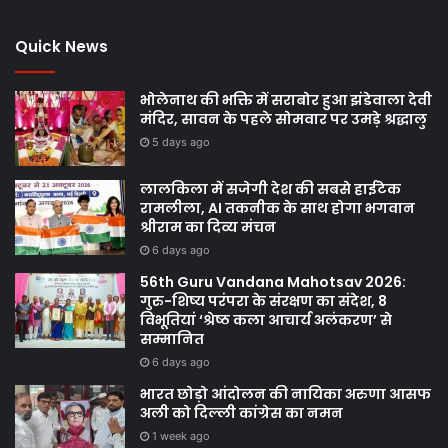
Quick News
भोलेनाथ की भक्ति में सराबोर हुआ झंडेवाला देवी
मंदिर, सावन के पहले सोमवार पर उमड़े श्रद्धालु
5 days ago
लालकिला में सजेगी देश की सबसे हाईटेक
रामलीला, AI तकनीक के साथ होगा भगवान
श्रीराम का दिव्य मंचन
6 days ago
56th Guru Vandana Mahotsav 2026:
गुरु-शिष्य परंपरा के संरक्षण का संदेश, 8
विभूतियां ‘श्रेष्ठ कला आचार्य अलंकरण’ से
सम्मानित
6 days ago
भारत छोड़ो आंदोलन की नायिका अरुणा आसफ
अली को दिल्ली कांग्रेस का नमन
1 week ago