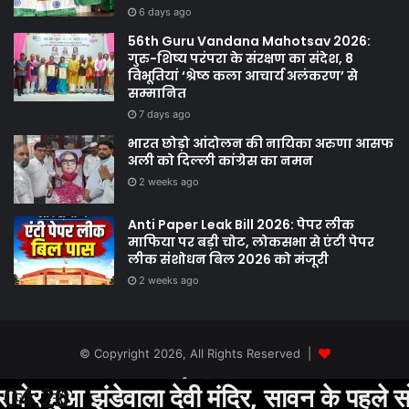
6 days ago
56th Guru Vandana Mahotsav 2026:
गुरु-शिष्य परंपरा के संरक्षण का संदेश, 8
विभूतियां ‘श्रेष्ठ कला आचार्य अलंकरण’ से
सम्मानित
7 days ago
भारत छोड़ो आंदोलन की नायिका अरुणा आसफ
अली को दिल्ली कांग्रेस का नमन
2 weeks ago
Anti Paper Leak Bill 2026: पेपर लीक
माफिया पर बड़ी चोट, लोकसभा से एंटी पेपर
लीक संशोधन बिल 2026 को मंजूरी
2 weeks ago
© Copyright 2026, All Rights Reserved |
Facebook
Twitter
YouTube
झंडेवाला देवी मंदिर, सावन के पहले सोमवार पर उम
04:20