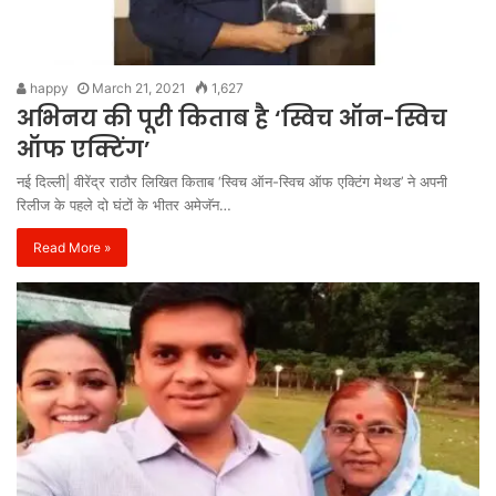
happy
March 21, 2021
1,627
अभिनय की पूरी किताब है ‘स्विच ऑन-स्विच
ऑफ एक्टिंग’
नई दिल्ली| वीरेंद्र राठौर लिखित किताब ‘स्विच ऑन-स्विच ऑफ एक्टिंग मेथड’ ने अपनी
रिलीज के पहले दो घंटों के भीतर अमेजॅन…
Read More »