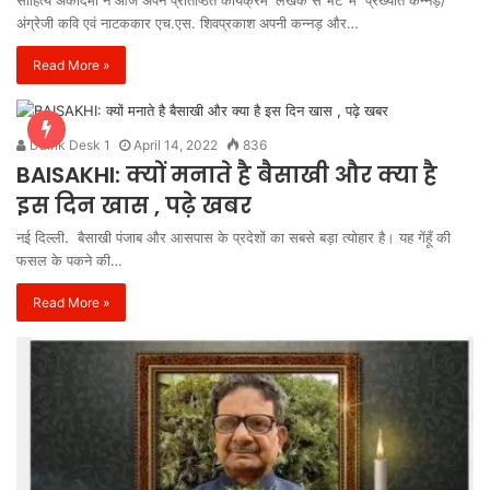
अंग्रेजी कवि एवं नाटककार एच.एस. शिवप्रकाश अपनी कन्नड़ और…
Read More »
Daink Desk 1
April 14, 2022
836
BAISAKHI: क्यों मनाते है बैसाखी और क्या है
इस दिन खास , पढ़े खबर
नई दिल्ली. बैसाखी पंजाब और आसपास के प्रदेशों का सबसे बड़ा त्योहार है। यह गेंहूँ की
फसल के पकने की…
Read More »