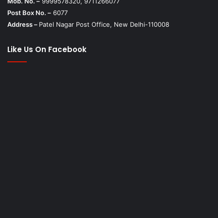
Mob. No. –
9999578320, 9711266077
Post Box No. –
6077
Address –
Patel Nagar Post Office, New Delhi-110008
Like Us On Facebook