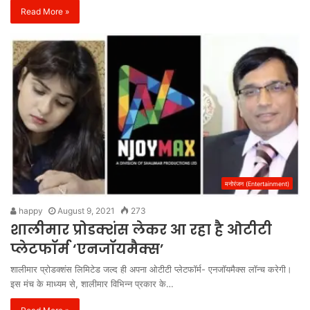
Read More »
मनोरंजन (Entertainment)
happy
August 9, 2021
273
शालीमार प्रोडक्शंस लेकर आ रहा है ओटीटी
प्लेटफॉर्म ‘एनजॉयमैक्स’
शालीमार प्रोडक्शंस लिमिटेड जल्द ही अपना ओटीटी प्लेटफॉर्म- एनजॉयमैक्स लॉन्च करेगी।
इस मंच के माध्यम से, शालीमार विभिन्न प्रकार के…