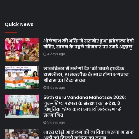
Quick News
भोलेनाथ की भक्ति में सराबोर हुआ झंडेवाला देवी
मंदिर, सावन के पहले सोमवार पर उमड़े श्रद्धालु
4 days ago
लालकिला में सजेगी देश की सबसे हाईटेक
रामलीला, AI तकनीक के साथ होगा भगवान
श्रीराम का दिव्य मंचन
5 days ago
56th Guru Vandana Mahotsav 2026:
गुरु-शिष्य परंपरा के संरक्षण का संदेश, 8
विभूतियां ‘श्रेष्ठ कला आचार्य अलंकरण’ से
सम्मानित
5 days ago
भारत छोड़ो आंदोलन की नायिका अरुणा आसफ
अली को दिल्ली कांग्रेस का नमन