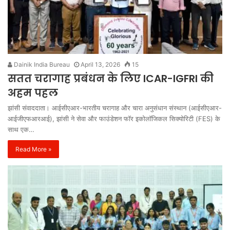
Dainik India Bureau
April 13, 2026
15
सतत चरागाह प्रबंधन के लिए ICAR-IGFRI की
अहम पहल
झांसी संवाददाता। आईसीएआर-भारतीय चरागाह और चारा अनुसंधान संस्थान (आईसीएआर-
आईजीएफआरआई), झांसी ने सेवा और फाउंडेशन फॉर इकोलॉजिकल सिक्योरिटी (FES) के
साथ एक…
Read More »