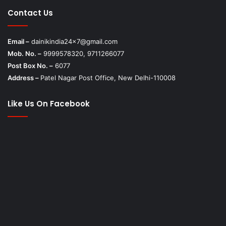
Contact Us
Email –
dainikindia24x7@gmail.com
Mob. No. –
9999578320, 9711266077
Post Box No. –
6077
Address –
Patel Nagar Post Office, New Delhi-110008
Like Us On Facebook