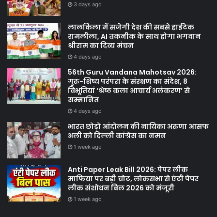
3 days ago
लालकिला में सजेगी देश की सबसे हाईटेक
रामलीला, AI तकनीक के साथ होगा भगवान
श्रीराम का दिव्य मंचन
4 days ago
56th Guru Vandana Mahotsav 2026:
गुरु-शिष्य परंपरा के संरक्षण का संदेश, 8
विभूतियां ‘श्रेष्ठ कला आचार्य अलंकरण’ से
सम्मानित
4 days ago
भारत छोड़ो आंदोलन की नायिका अरुणा आसफ
अली को दिल्ली कांग्रेस का नमन
1 week ago
Anti Paper Leak Bill 2026: पेपर लीक
माफिया पर बड़ी चोट, लोकसभा से एंटी पेपर
लीक संशोधन बिल 2026 को मंजूरी
1 week ago