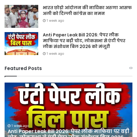
भारत छोड़ो आंदोलन की नायिका अरुणा आसफ
अली को दिल्ली कांग्रेस का नमन
1 week ago
Anti Paper Leak Bill 2026: पेपर लीक
माफिया पर बड़ी चोट, लोकसभा से एंटी पेपर
लीक संशोधन बिल 2026 को मंजूरी
1 week ago
Featured Posts
Sawan
हर
2026:
घर
गुरु
तिर
पूर्णिमा
हर
और
दु
श्रावण
तिर
मास
12
ी
के
अग
1 week ago
प्रथम
को