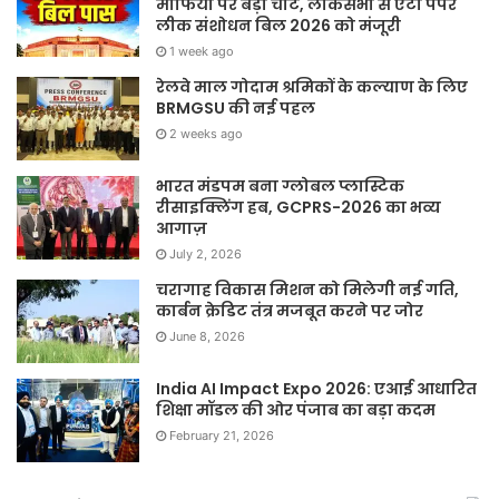
माफिया पर बड़ी चोट, लोकसभा से एंटी पेपर
लीक संशोधन बिल 2026 को मंजूरी
1 week ago
रेलवे माल गोदाम श्रमिकों के कल्याण के लिए
BRMGSU की नई पहल
2 weeks ago
भारत मंडपम बना ग्लोबल प्लास्टिक
रीसाइक्लिंग हब, GCPRS-2026 का भव्य
आगाज़
July 2, 2026
चरागाह विकास मिशन को मिलेगी नई गति,
कार्बन क्रेडिट तंत्र मजबूत करने पर जोर
June 8, 2026
India AI Impact Expo 2026: एआई आधारित
शिक्षा मॉडल की ओर पंजाब का बड़ा कदम
February 21, 2026