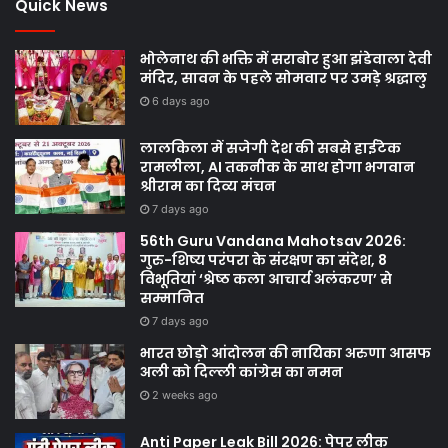
Quick News
भोलेनाथ की भक्ति में सराबोर हुआ झंडेवाला देवी
मंदिर, सावन के पहले सोमवार पर उमड़े श्रद्धालु
6 days ago
लालकिला में सजेगी देश की सबसे हाईटेक
रामलीला, AI तकनीक के साथ होगा भगवान
श्रीराम का दिव्य मंचन
7 days ago
56th Guru Vandana Mahotsav 2026:
गुरु-शिष्य परंपरा के संरक्षण का संदेश, 8
विभूतियां ‘श्रेष्ठ कला आचार्य अलंकरण’ से
सम्मानित
7 days ago
भारत छोड़ो आंदोलन की नायिका अरुणा आसफ
अली को दिल्ली कांग्रेस का नमन
2 weeks ago
Anti Paper Leak Bill 2026: पेपर लीक