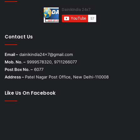
Contact Us
Email –
dainikindia24x7@gmail.com
Mob. No. –
9999578320, 9711266077
Post Box No. –
6077
Address –
Patel Nagar Post Office, New Delhi-110008
Like Us On Facebook