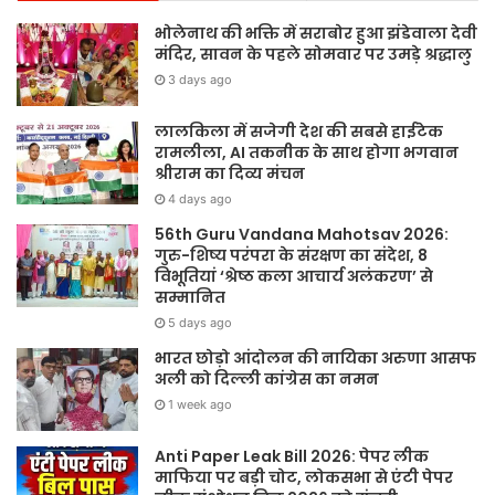
भोलेनाथ की भक्ति में सराबोर हुआ झंडेवाला देवी
मंदिर, सावन के पहले सोमवार पर उमड़े श्रद्धालु
3 days ago
लालकिला में सजेगी देश की सबसे हाईटेक
रामलीला, AI तकनीक के साथ होगा भगवान
श्रीराम का दिव्य मंचन
4 days ago
56th Guru Vandana Mahotsav 2026:
गुरु-शिष्य परंपरा के संरक्षण का संदेश, 8
विभूतियां ‘श्रेष्ठ कला आचार्य अलंकरण’ से
सम्मानित
5 days ago
भारत छोड़ो आंदोलन की नायिका अरुणा आसफ
अली को दिल्ली कांग्रेस का नमन
1 week ago
Anti Paper Leak Bill 2026: पेपर लीक
माफिया पर बड़ी चोट, लोकसभा से एंटी पेपर