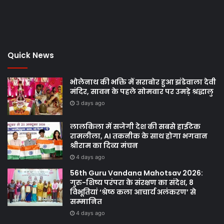
Quick News
भोलेनाथ की भक्ति में सराबोर हुआ झंडेवाला देवी
मंदिर, सावन के पहले सोमवार पर उमड़े श्रद्धालु
3 days ago
लालकिला में सजेगी देश की सबसे हाईटेक
रामलीला, AI तकनीक के साथ होगा भगवान
श्रीराम का दिव्य मंचन
4 days ago
56th Guru Vandana Mahotsav 2026:
गुरु-शिष्य परंपरा के संरक्षण का संदेश, 8
विभूतियां ‘श्रेष्ठ कला आचार्य अलंकरण’ से
सम्मानित
4 days ago