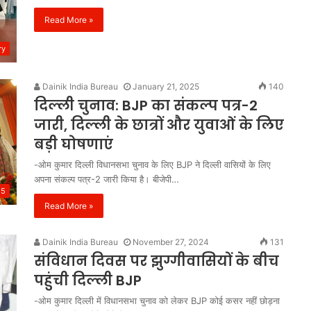
Anti
Read More »
Paper
Leak
ry
Bill
2026:
Dainik India Bureau
January 21, 2025
140
पेपर
दिल्ली चुनाव: BJP का संकल्प पत्र-2
1 week ago
लीक
Anti Paper Leak Bill 2026: पेपर लीक
जारी, दिल्ली के छात्रों और युवाओं के लिए
माफिया
ायिका अरुणा
माफिया पर बड़ी चोट, लोकसभा से एंटी
पर
बड़ी घोषणाएं
्रेस का नमन
पेपर लीक संशोधन बिल 2026 को मंजूर
बड़ी
-ओम कुमार दिल्ली विधानसभा चुनाव के लिए BJP ने दिल्ली वासियों के लिए
चोट,
अपना संकल्प पत्र-2 जारी किया है। बीजेपी…
लोकसभा
25
से
Read More »
एंटी
पेपर
लीक
Dainik India Bureau
November 27, 2024
131
संशोधन
संविधान दिवस पर झुग्गीवासियों के बीच
बिल
पहुंची दिल्ली BJP
2026
को
-ओम कुमार दिल्ली में विधानसभा चुनाव को लेकर BJP कोई कसर नहीं छोड़ना