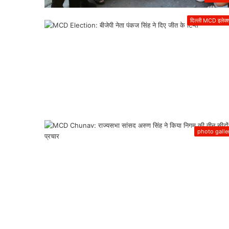
दिल्ली MCD इलेक्
photo galle