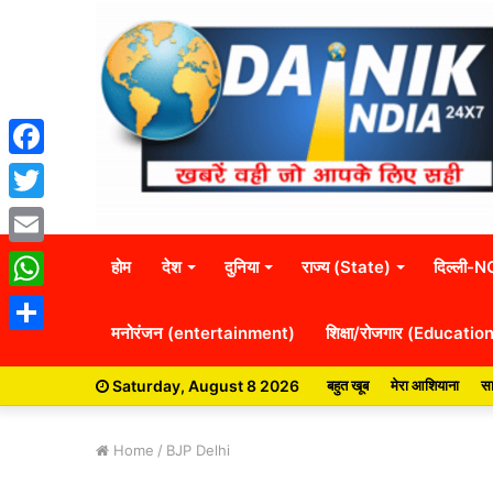
Facebook
Twitter
Email
होम
देश
दुनिया
राज्य (State)
दिल्ली-
WhatsApp
मनोरंजन (entertainment)
शिक्षा/रोजगार (Educatio
Share
Saturday, August 8 2026
बहुत खूब
मेरा आशियाना
सा
Home
/
BJP Delhi