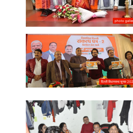
भारत
छोड़ो
आंदोलन
photo galle
की
नायिका
अरुणा
आसफ
 की एकता का महाकुंभ
अली
1 week ago
ंकल्प यात्रा का भव्य
भारत छोड़ो आंदोलन की न
को
आसफ अली को दिल्ली कांग
दिल्ली
कांग्रेस
का
दिल्ली विधानसभा चुनाव 20
नमन