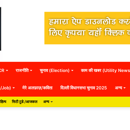
NCR
राजनीति
चुनाव (Election)
काम की खबर (Utility News
n/Job)
मेरे अलफ़ाज़/कविता
दिल्ली विधानसभा चुनाव 2025
अन्य
हित्य
सिटी टुडे /आजकल
अन्य