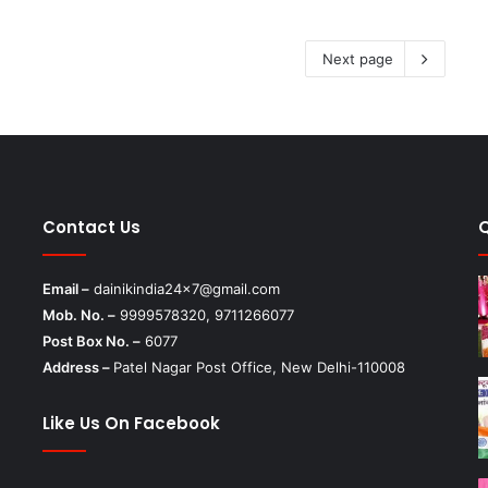
Next page
Contact Us
Email –
dainikindia24x7@gmail.com
Mob. No. –
9999578320, 9711266077
Post Box No. –
6077
Address –
Patel Nagar Post Office, New Delhi-110008
Like Us On Facebook