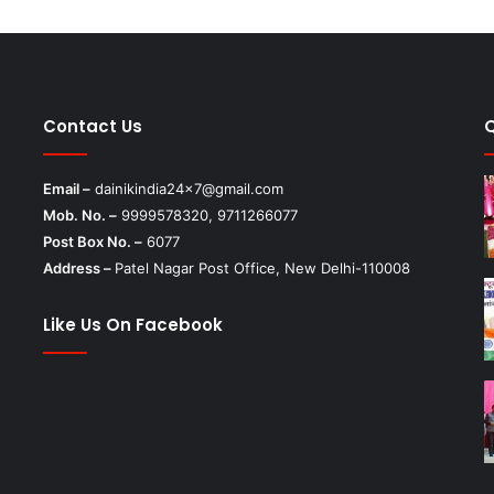
Contact Us
Email –
dainikindia24x7@gmail.com
Mob. No. –
9999578320, 9711266077
Post Box No. –
6077
Address –
Patel Nagar Post Office, New Delhi-110008
Like Us On Facebook