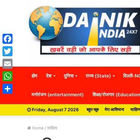
Facebook
Twitter
Email
होम
देश
दुनिया
राज्य (State)
दिल्ली-
WhatsApp
मनोरंजन (entertainment)
शिक्षा/रोजगार (Educatio
Share
Friday, August 7 2026
बहुत खूब
मेरा आशियाना
साहित्
Home
/
साहित्य