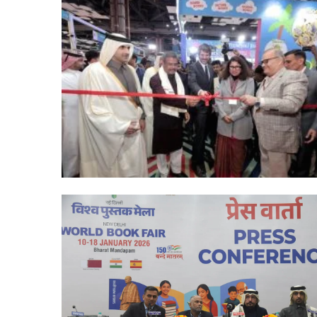
भारत
छोड़ो
आंदोलन
की
नायिका
अरुणा
आसफ
 की एकता का महाकुंभ
अली
1 week ago
ंकल्प यात्रा का भव्य
भारत छोड़ो आंदोलन की न
को
आसफ अली को दिल्ली कांग
दिल्ली
कांग्रेस
का
नमन