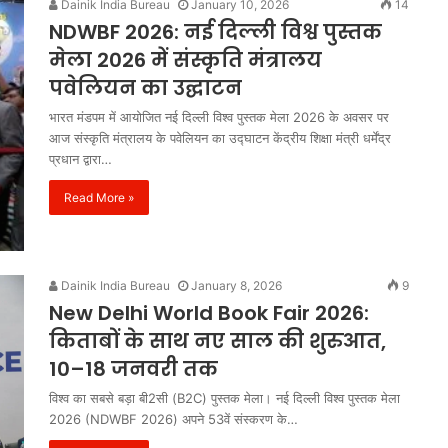
Dainik India Bureau
January 10, 2026
14
NDWBF 2026: नई दिल्ली विश्व पुस्तक
Anti
Paper
मेला 2026 में संस्कृति मंत्रालय
Leak
पवेलियन का उद्घाटन
Bill
2026:
भारत मंडपम में आयोजित नई दिल्ली विश्व पुस्तक मेला 2026 के अवसर पर
पेपर
आज संस्कृति मंत्रालय के पवेलियन का उद्घाटन केंद्रीय शिक्षा मंत्री धर्मेंद्र
1 week ago
लीक
प्रधान द्वारा…
Anti Paper Leak Bill 2026: पेपर लीक
माफिया
ायिका अरुणा
माफिया पर बड़ी चोट, लोकसभा से एंटी
पर
Read More »
्रेस का नमन
पेपर लीक संशोधन बिल 2026 को मंजूर
बड़ी
चोट,
लोकसभा
से
Dainik India Bureau
January 8, 2026
9
एंटी
New Delhi World Book Fair 2026:
पेपर
किताबों के साथ नए साल की शुरुआत,
लीक
10–18 जनवरी तक
संशोधन
बिल
विश्व का सबसे बड़ा बी2सी (B2C) पुस्तक मेला। नई दिल्ली विश्व पुस्तक मेला
2026
2026 (NDWBF 2026) अपने 53वें संस्करण के…
को