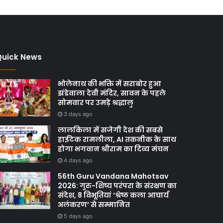
Quick News
भोलेनाथ की भक्ति में सराबोर हुआ
झंडेवाला देवी मंदिर, सावन के पहले
सोमवार पर उमड़े श्रद्धालु
3 days ago
लालकिला में सजेगी देश की सबसे
हाईटेक रामलीला, AI तकनीक के साथ
होगा भगवान श्रीराम का दिव्य मंचन
4 days ago
56th Guru Vandana Mahotsav
2026: गुरु-शिष्य परंपरा के संरक्षण का
संदेश, 8 विभूतियां ‘श्रेष्ठ कला आचार्य
अलंकरण’ से सम्मानित
5 days ago