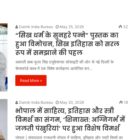
Dainik India Bureau
May 25, 2026
32
“सिख धर्म के सुनहरे पन्ने” पुस्तक का
हुआ विमोचन, सिख इतिहास को सरल
रूप में समझाने की पहल
अकाली बाबा फूला सिंह एजुकेशनल सोसाइटी की ओर से नई दिल्ली के
चेम्सफोर्ड क्लब में एक विशेष कार्यक्रम आयोजित कर…
Read More »
Dainik India Bureau
May 20, 2026
18
भोपाल में साहित्य, इतिहास और स्त्री
विमर्श का संगम, ‘शिनाख्त: अग्निगर्भ में
जलती पंखुरियां’ पर हुआ विशेष विमर्श
भोपाल | संवाददाता राजधानी भोपाल में साहित्य, इतिहास और स्त्री विमर्श का