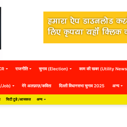
NCR
राजनीति
चुनाव (Election)
काम की खबर (Utility News
n/Job)
मेरे अलफ़ाज़/कविता
दिल्ली विधानसभा चुनाव 2025
अन्य
य
सिटी टुडे /आजकल
अन्य