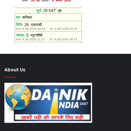
आस्था
यात
About Us