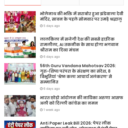
भोलेनाथ की भक्ति में सराबोर हुआ झंडेवाला देवी
मंदिर, सावन के पहले सोमवार पर उमड़े श्रद्धालु
5 days ago
लालकिला में सजेगी देश की सबसे हाईटेक
रामलीला, AI तकनीक के साथ होगा भगवान
श्रीराम का दिव्य मंचन
6 days ago
56th Guru Vandana Mahotsav 2026:
गुरु-शिष्य परंपरा के संरक्षण का संदेश, 8
विभूतियां ‘श्रेष्ठ कला आचार्य अलंकरण’ से
सम्मानित
6 days ago
भारत छोड़ो आंदोलन की नायिका अरुणा आसफ
अली को दिल्ली कांग्रेस का नमन
1 week ago
Anti Paper Leak Bill 2026: पेपर लीक