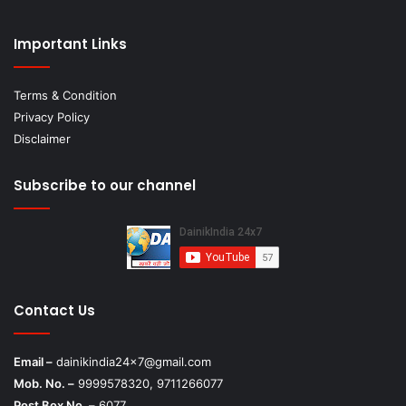
Important Links
Terms & Condition
Privacy Policy
Disclaimer
Subscribe to our channel
Contact Us
Email –
dainikindia24x7@gmail.com
Mob. No. –
9999578320, 9711266077
Post Box No. –
6077