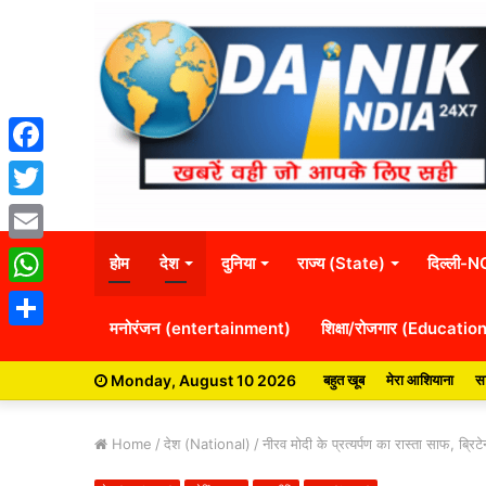
Facebook
Twitter
Email
होम
देश
दुनिया
राज्य (State)
दिल्ली-
WhatsApp
मनोरंजन (entertainment)
शिक्षा/रोजगार (Educatio
Share
Monday, August 10 2026
बहुत खूब
मेरा आशियाना
सा
Home
/
देश (National)
/
नीरव मोदी के प्रत्यर्पण का रास्ता साफ, ब्र