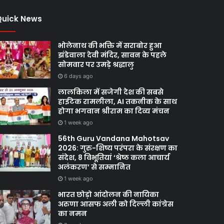
Quick News
भोलेनाथ की भक्ति में सराबोर हुआ
झंडेवाला देवी मंदिर, सावन के पहले
सोमवार पर उमड़े श्रद्धालु
6 days ago
लालकिला में सजेगी देश की सबसे
हाईटेक रामलीला, AI तकनीक के साथ
होगा भगवान श्रीराम का दिव्य मंचन
1 week ago
56th Guru Vandana Mahotsav
2026: गुरु-शिष्य परंपरा के संरक्षण का
संदेश, 8 विभूतियां ‘श्रेष्ठ कला आचार्य
अलंकरण’ से सम्मानित
1 week ago
भारत छोड़ो आंदोलन की नायिका
अरुणा आसफ अली को दिल्ली कांग्रेस
का नमन