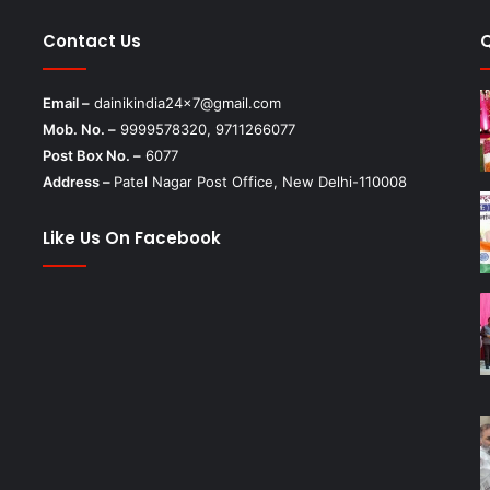
Contact Us
Email –
dainikindia24x7@gmail.com
Mob. No. –
9999578320, 9711266077
Post Box No. –
6077
Address –
Patel Nagar Post Office, New Delhi-110008
Like Us On Facebook