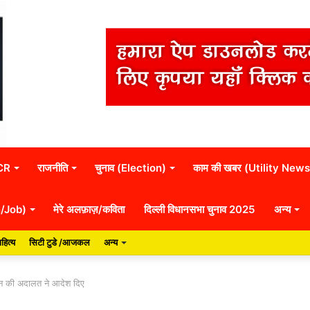
NCR
राजनीति
चुनाव (Election)
काम की खबर (Utility News
n/Job)
मेरे अलफ़ाज़/कविता
दिल्ली विधानसभा चुनाव 2025
अन्य
हित्य
सिटी टुडे /आजकल
अन्य
िटेन की अदालत ने आदेश दिए