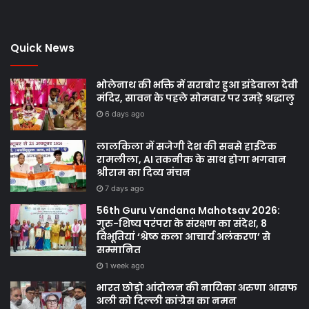
Quick News
भोलेनाथ की भक्ति में सराबोर हुआ झंडेवाला देवी
मंदिर, सावन के पहले सोमवार पर उमड़े श्रद्धालु
6 days ago
लालकिला में सजेगी देश की सबसे हाईटेक
रामलीला, AI तकनीक के साथ होगा भगवान
श्रीराम का दिव्य मंचन
7 days ago
56th Guru Vandana Mahotsav 2026:
गुरु-शिष्य परंपरा के संरक्षण का संदेश, 8
विभूतियां ‘श्रेष्ठ कला आचार्य अलंकरण’ से
सम्मानित
1 week ago
भारत छोड़ो आंदोलन की नायिका अरुणा आसफ
अली को दिल्ली कांग्रेस का नमन