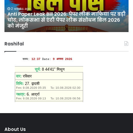
पेपर
श्र
लीक
मा
2 weeks ago
माफिया
Anti Paper Leak Bill 2026: पेपर लीक माफिया पर बड़ी
के
चोट, लोकसभा से एंटी पेपर लीक संशोधन बिल 2026
पर
प्
को मंजूरी
बड़ी
दि
चोट,
झंड
लोकसभा
देवी
Rashifal
से
मंद
एंटी
में
पेपर
उमड
लीक
आस
संशोधन
बिल
2026
को
मंजूरी
About Us