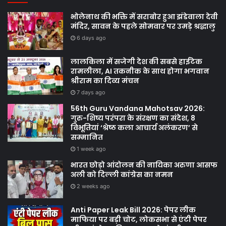
भोलेनाथ की भक्ति में सराबोर हुआ झंडेवाला देवी
मंदिर, सावन के पहले सोमवार पर उमड़े श्रद्धालु
6 days ago
लालकिला में सजेगी देश की सबसे हाईटेक
रामलीला, AI तकनीक के साथ होगा भगवान
श्रीराम का दिव्य मंचन
7 days ago
56th Guru Vandana Mahotsav 2026:
गुरु-शिष्य परंपरा के संरक्षण का संदेश, 8
विभूतियां ‘श्रेष्ठ कला आचार्य अलंकरण’ से
सम्मानित
1 week ago
भारत छोड़ो आंदोलन की नायिका अरुणा आसफ
अली को दिल्ली कांग्रेस का नमन
2 weeks ago
Anti Paper Leak Bill 2026: पेपर लीक
माफिया पर बड़ी चोट, लोकसभा से एंटी पेपर