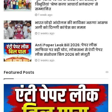
विभूतियां ‘श्रेष्ठ कला आचार्य अलंकरण’ से
सम्मानित
1 week ago
भारत छोड़ो आंदोलन की नायिका अरुणा आसफ
अली को दिल्ली कांग्रेस का नमन
2 weeks ago
Anti Paper Leak Bill 2026: पेपर लीक
माफिया पर बड़ी चोट, लोकसभा से एंटी पेपर
लीक संशोधन बिल 2026 को मंजूरी
2 weeks ago
Featured Posts
Anti
S
Paper
20
Leak
गुरु
Bill
पूर्
2026:
औ