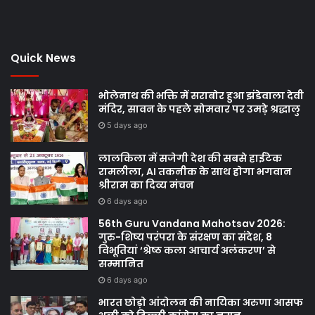
Quick News
भोलेनाथ की भक्ति में सराबोर हुआ झंडेवाला देवी
मंदिर, सावन के पहले सोमवार पर उमड़े श्रद्धालु
5 days ago
लालकिला में सजेगी देश की सबसे हाईटेक
रामलीला, AI तकनीक के साथ होगा भगवान
श्रीराम का दिव्य मंचन
6 days ago
56th Guru Vandana Mahotsav 2026:
गुरु-शिष्य परंपरा के संरक्षण का संदेश, 8
विभूतियां ‘श्रेष्ठ कला आचार्य अलंकरण’ से
सम्मानित
6 days ago
भारत छोड़ो आंदोलन की नायिका अरुणा आसफ