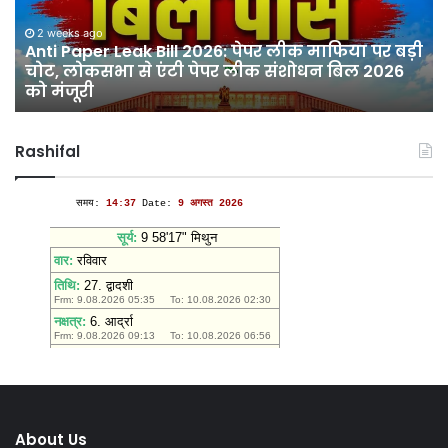
पेपर
श्र
लीक
मा
2 weeks ago
माफिया
Anti Paper Leak Bill 2026: पेपर लीक माफिया पर बड़ी
के
चोट, लोकसभा से एंटी पेपर लीक संशोधन बिल 2026
पर
प्
को मंजूरी
बड़ी
दि
चोट,
झंड
लोकसभा
देवी
Rashifal
से
मंद
एंटी
में
पेपर
उमड
लीक
आस
संशोधन
बिल
2026
को
मंजूरी
About Us