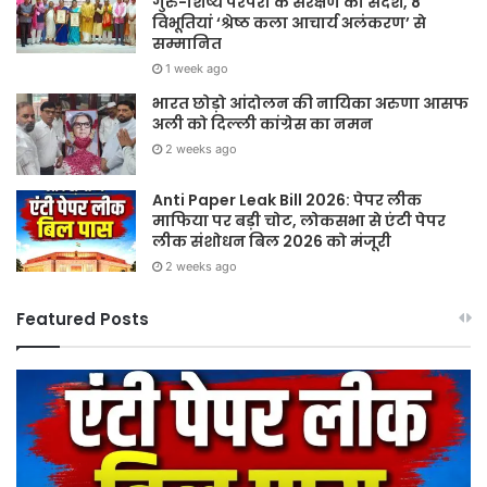
गुरु-शिष्य परंपरा के संरक्षण का संदेश, 8
विभूतियां ‘श्रेष्ठ कला आचार्य अलंकरण’ से
सम्मानित
1 week ago
भारत छोड़ो आंदोलन की नायिका अरुणा आसफ
अली को दिल्ली कांग्रेस का नमन
2 weeks ago
Anti Paper Leak Bill 2026: पेपर लीक
माफिया पर बड़ी चोट, लोकसभा से एंटी पेपर
लीक संशोधन बिल 2026 को मंजूरी
2 weeks ago
Featured Posts
Anti
S
Paper
20
Leak
गुरु
Bill
पूर्
2026:
औ