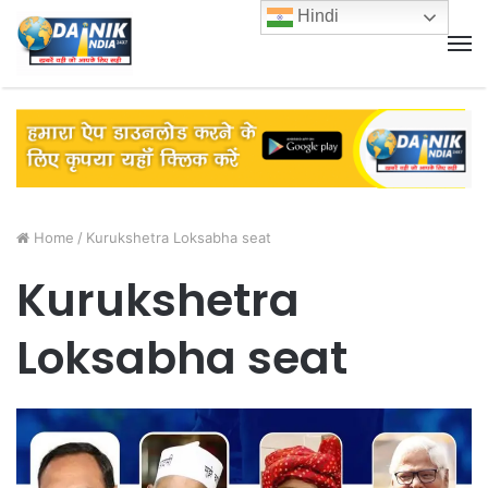
Hindi
M
Home
/
Kurukshetra Loksabha seat
Kurukshetra
Loksabha seat