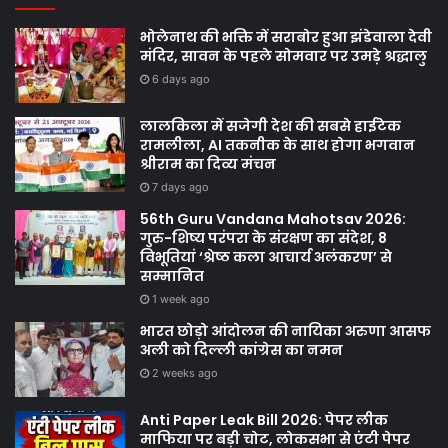
भोलेनाथ की भक्ति में सराबोर हुआ झंडेवाला देवी
मंदिर, सावन के पहले सोमवार पर उमड़े श्रद्धालु
6 days ago
लालकिला में सजेगी देश की सबसे हाईटेक
रामलीला, AI तकनीक के साथ होगा भगवान
श्रीराम का दिव्य मंचन
7 days ago
56th Guru Vandana Mahotsav 2026:
गुरु-शिष्य परंपरा के संरक्षण का संदेश, 8
विभूतियां ‘श्रेष्ठ कला आचार्य अलंकरण’ से
सम्मानित
1 week ago
भारत छोड़ो आंदोलन की नायिका अरुणा आसफ
अली को दिल्ली कांग्रेस का नमन
2 weeks ago
Anti Paper Leak Bill 2026: पेपर लीक
माफिया पर बड़ी चोट, लोकसभा से एंटी पेपर