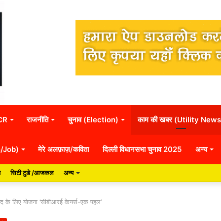
NCR
राजनीति
चुनाव (Election)
काम की खबर (Utility News
n/Job)
मेरे अलफ़ाज़/कविता
दिल्ली विधानसभा चुनाव 2025
अन्य
य
सिटी टुडे /आजकल
अन्य
मदद के लिए योजना ’सीबीआरई केयर्स-एक पहल’