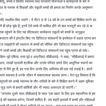
, बच्चों व किशोर स्वास्थ्य तथा सरकारी योजनाओं व कार्यक्रमों के बारे में
Anti
 माध्यम से शिक्षकों और स्कूली बच्चों की क्षमता का निर्माण करके आयुष्मान
Paper
गा।
Leak
स्थापित किए जाएंगे। ये सेंटर 6 से 14 वर्ष के उन बच्चों को शिक्षित करने का
Bill
 ही छोड़ चुके हैं; इनमें ऐसे बच्चे भी शामिल होंगे जो बाल मजदूरी कर रहे थे या
2026:
पेपर
ं तक पहुंचने के लिए यह सीएसआर कार्यक्रम स्कूलों को बच्चों के अनुकूल
1 week ago
लीक
गा की वे इंस्टॉल किए गए डिजिटल संसाधनों के इस्तेमाल में दक्षता प्राप्त कर
Anti Paper Leak Bill 2026: पेपर लीक
माफिया
िटल लाइब्रेरी की स्थापना से बच्चों को भौतिक और डिजिटल संसाधनों तक पहुंच
ायिका अरुणा
माफिया पर बड़ी चोट, लोकसभा से एंटी
पर
एंगे ताकी बच्चों और शिक्षकों को डिजिटल संसाधनों तक पहुंच प्राप्त हो सके।
्रेस का नमन
पेपर लीक संशोधन बिल 2026 को मंजूर
बड़ी
पूर्व एशिया, मध्य पूर्व व अफ्रीका) सीबीआरई- ने कहा, ’’सीबीआरई में हमारा
चोट,
लोकसभा
ज, लाखों प्रवासी श्रमिक और उनके परिवार हमारे लिए आधुनिक स्थानों का
से
शा से घिरे हुए हैं; हर नया दिन उनके लिए अस्तित्व की एक नई लड़ाई है। हमारे
एंटी
ारा मकसद है उनके जीवन में सकारात्मक बदलाव लाना। मेरा दृढ़ विश्वास है कि
पेपर
यों को अच्छे स्वास्थ्य के तौर-तरीकों के बारे में शिक्षित करने में अहम भूमिका
लीक
संशोधन
 जुड़ जाने से हमारी कोशिशें और भी ज्यादा असरदार हो जाएंगी।’’
बिल
 ’’लगातार दूसरे साल सीबीआरई के साथ ’एक पहल’ के लिए इस सहभागिता से हम
2026
ीबीआरई की सहायता करेगा, जिसमें शामिल हैं- तय शहरी इलाकों में बच्चों और महिलाओं
को
्चों की पढ़ाई में मौजूद कमियों को दूर करना। बाल रक्षा भारत का स्टाफ बच्चों