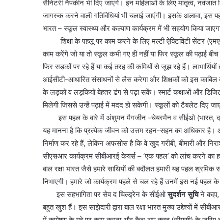
सैनिटरी नैपकीन भी दिए जाएंगे। इन महिलाओं के लिए मातृत्व, नवजात शिशु
भारत
जागरुक करने वाली गतिविधियां भी चलाई जाएंगी। इसके अलावा, इस पहल के
छोड़ो
भारत – स्कूल स्वास्थ्य और कल्याण कार्यक्रम में भी सहयोग किया जाए
आंदोलन
शिक्षा के पहलू पर काम करने के लिए मल्टी ऐक्टिविटी सेंटर (एमएसी) 
की
काम करेंगे जो या तो स्कूल कभी गए ही नहीं या फिर स्कूल की पढ़ाई बीच में
नायिका
अरुणा
फिर सड़कों पर रहे हैं या कई तरह की कमियों से जूझ रहे हैं। लाभार्थियो
आसफ
आईसीटी-आधारित संसाधनों से लैस करेगा और शिक्षकों को इस काबिल बनाए
 की एकता का महाकुंभ
अली
1 week ago
के लड़कों व लड़कियों बेहतर ढंग से पढ़ा सकें। स्मार्ट कक्षाओं और डिज
ंकल्प यात्रा का भव्य
भारत छोड़ो आंदोलन की न
को
मिलेगी जिससे उन्हें पढ़ाई में मदद हो सकेगी। स्कूलों को टैबलेट दिए जा
आसफ अली को दिल्ली कांग
दिल्ली
इस पहल के बारे में अंशुमन मैगजीन -चेयरमैन व सीईओ (भारत, दक्षिण-
कांग्रेस
का
यह मानना है कि प्रत्येक जीवन को उत्तम रहन-सहन का अधिकार है। आ
नमन
निर्माण कर रहे हैं, लेकिन अफसोस है कि वे खुद गरीबी, बीमारी और निरा
सीएसआर कार्यक्रम सीबीआरई केयर्स – ’एक पहल’ को लांच करने का हम
बाल रक्षा भारत जैसे हमारे साथियों की बदौलत हमारी यह पहल श्रमिक समुदा
निभाएगी। हमारे जो कार्यक्रम पहले से चल रहे हैं उनमें इस नई पहल के
इस सहभागिता पर सेव द चिल्ड्रेन के सीईओ
सुदर्शन सुचि
ने कहा,
बहुत खुश हैं। इस साझेदारी द्वारा बाल रक्षा भारत मुख्य उद्देश्यों में स
में कुपोषण के मुद्दे पर काम करना और कैच अप क्लब (सीयूसी) के जरिए बच