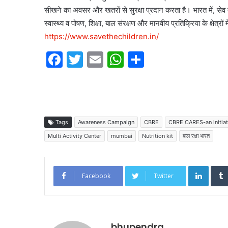
सीखने का अवसर और खतरों से सुरक्षा प्रदान करता है। भारत में, सेव द
स्वास्थ्य व पोषण, शिक्षा, बाल संरक्षण और मानवीय प्रतिक्रिया के क्षेत्र
https://www.savethechildren.
in/
F
T
E
W
S
a
w
m
h
h
c
itt
ai
at
ar
e
er
l
s
e
b
A
Tags
Awareness Campaign
CBRE
CBRE CARES-an initiat
o
p
Multi Activity Center
mumbai
Nutrition kit
बाल रक्षा भारत
o
p
Linked
k
Facebook
Twitter
bhupendra