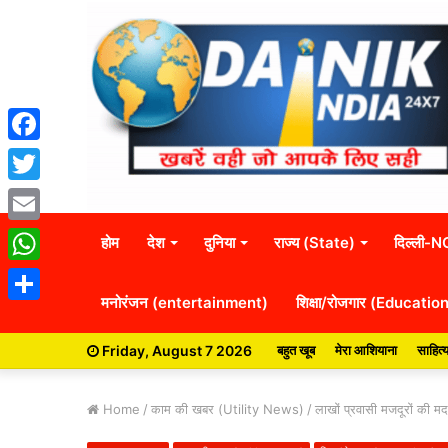
Facebook
Twitter
Email
होम
देश
दुनिया
राज्य (State)
दिल्ली-
WhatsApp
मनोरंजन (entertainment)
शिक्षा/रोजगार (Educatio
Share
Friday, August 7 2026
बहुत खूब
मेरा आशियाना
साहित्
Home
/
काम की खबर (Utility News)
/
लाखों प्रवासी मजदूरों की 