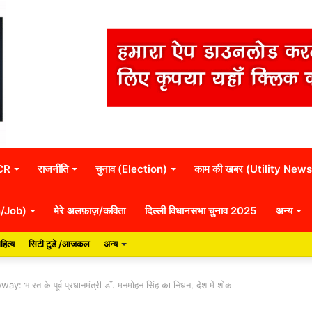
NCR
राजनीति
चुनाव (Election)
काम की खबर (Utility News
n/Job)
मेरे अलफ़ाज़/कविता
दिल्ली विधानसभा चुनाव 2025
अन्य
हित्य
सिटी टुडे /आजकल
अन्य
रत के पूर्व प्रधानमंत्री डॉ. मनमोहन सिंह का निधन, देश में शोक