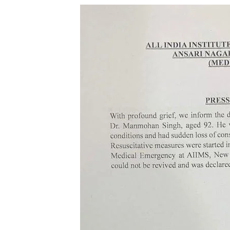
भारत
छोड़ो
आंदोलन
की
नायिका
अरुणा
आसफ
 की एकता का महाकुंभ
अली
1 week ago
ंकल्प यात्रा का भव्य
भारत छोड़ो आंदोलन की न
को
आसफ अली को दिल्ली कांग
दिल्ली
कांग्रेस
का
नमन