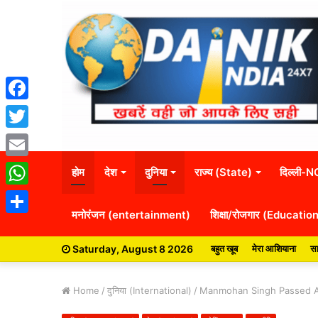
Facebook
Twitter
Email
होम
देश
दुनिया
राज्य (State)
दिल्ली-
WhatsApp
मनोरंजन (entertainment)
शिक्षा/रोजगार (Educatio
Share
Saturday, August 8 2026
बहुत खूब
मेरा आशियाना
सा
Home
/
दुनिया (International)
/
Manmohan Singh Passed Away: भा