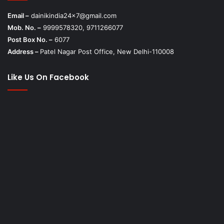
Email –
dainikindia24x7@gmail.com
Mob. No. –
9999578320, 9711266077
Post Box No. –
6077
Address –
Patel Nagar Post Office, New Delhi-110008
Like Us On Facebook