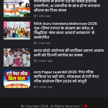
लालकिला में सजेगी देश की सबसे हाईटेक
रामलीला, AI तकनीक के साथ होगा भगवान
श्रीराम का दिव्य मंचन
1 week ago
56th Guru Vandana Mahotsav 2026:
गुरु-शिष्य परंपरा के संरक्षण का संदेश, 8
विभूतियां ‘श्रेष्ठ कला आचार्य अलंकरण’ से
सम्मानित
1 week ago
भारत छोड़ो आंदोलन की नायिका अरुणा आसफ
अली को दिल्ली कांग्रेस का नमन
2 weeks ago
Anti Paper Leak Bill 2026: पेपर लीक
माफिया पर बड़ी चोट, लोकसभा से एंटी पेपर
लीक संशोधन बिल 2026 को मंजूरी
2 weeks ago
© Copyright 2026, All Rights Reserved |