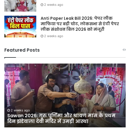
2 weeks ago
Anti Paper Leak Bill 2026: पेपर लीक
माफिया पर बड़ी चोट, लोकसभा से एंटी पेपर
लीक संशोधन बिल 2026 को मंजूरी
2 weeks ago
Featured Posts
Sawan
हर
2026:
घर
गुरु
तिर
पूर्णिमा
हर
और
दु
श्रावण
तिर
मास
12
ी
के
अग
2 weeks ago
Sawan 2026: गुरु पूर्णिमा और श्रावण मास के प्रथम
प्रथम
को
दिन झंडेवाला देवी मंदिर में उमड़ी आस्था
दिन
सद
झंडेवाला
बा