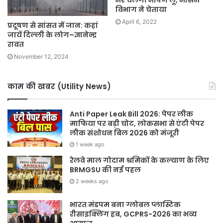
विभाग ने चेताया
April 6, 2022
प्रदूषण से सांसत में जान: कहां
जायें दिल्ली के लोग–ज्ञानेन्द्र
रावत
November 12, 2024
काम की खबर (Utility News)
Anti Paper Leak Bill 2026: पेपर लीक
माफिया पर बड़ी चोट, लोकसभा से एंटी पेपर
लीक संशोधन बिल 2026 को मंजूरी
1 week ago
रेलवे माल गोदाम श्रमिकों के कल्याण के लिए
BRMGSU की नई पहल
2 weeks ago
भारत मंडपम बना ग्लोबल प्लास्टिक
रीसाइक्लिंग हब, GCPRS-2026 का भव्य