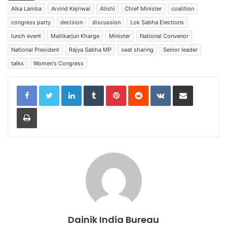
o
p
Alka Lamba
Arvind Kejriwal
Atishi
Chief Minister
coalition
congress party
decision
discussion
Lok Sabha Elections
o
p
lunch event
Mallikarjun Kharge
Minister
National Convenor
k
National President
Rajya Sabha MP
seat sharing
Senior leader
talks
Women's Congress
LinkedIn
Tumblr
Pinterest
Reddit
VKontakte
Share via Email
Print
Dainik India Bureau