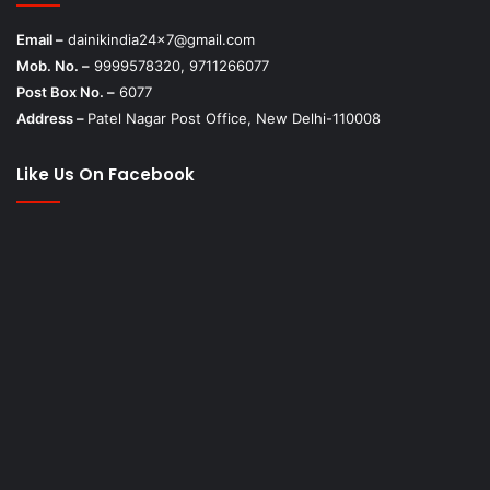
Email –
dainikindia24x7@gmail.com
Mob. No. –
9999578320, 9711266077
Post Box No. –
6077
Address –
Patel Nagar Post Office, New Delhi-110008
Like Us On Facebook