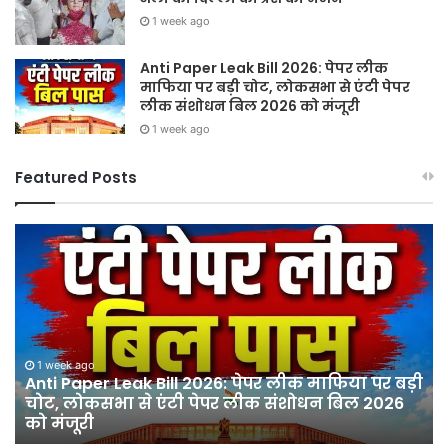
1 week ago
Anti Paper Leak Bill 2026: पेपर लीक
माफिया पर बड़ी चोट, लोकसभा से एंटी पेपर
लीक संशोधन बिल 2026 को मंजूरी
1 week ago
Featured Posts
Sawan
हर
2026:
घर
गुरु
तिर
पूर्णिमा
हर
और
दु
श्रावण
तिर
मास
12
ी
के
अग
1 week ago
Sawan 2026: गुरु पूर्णिमा और श्रावण मास के प्रथम
प्रथम
को
दिन झंडेवाला देवी मंदिर में उमड़ी आस्था
दिन
सद
झंडेवाला
बा