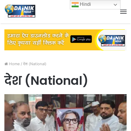
Hindi
M
Home
/
देश (National)
देश (National)