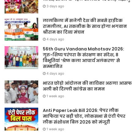
3 days ago
लालकिला में सजेगी देश की सबसे हाईटेक
रामलीला, AI तकनीक के साथ होगा भगवान
श्रीराम का दिव्य मंचन
4 days ago
56th Guru Vandana Mahotsav 2026:
गुरु-शिष्य परंपरा के संरक्षण का संदेश, 8
विभूतियां ‘श्रेष्ठ कला आचार्य अलंकरण’ से
सम्मानित
4 days ago
भारत छोड़ो आंदोलन की नायिका अरुणा आसफ
अली को दिल्ली कांग्रेस का नमन
1 week ago
Anti Paper Leak Bill 2026: पेपर लीक
माफिया पर बड़ी चोट, लोकसभा से एंटी पेपर
लीक संशोधन बिल 2026 को मंजूरी
1 week ago