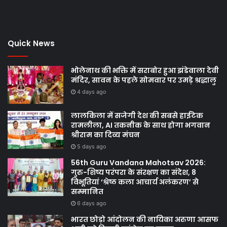
Quick News
भोलेनाथ की भक्ति में सराबोर हुआ झंडेवाला देवी
मंदिर, सावन के पहले सोमवार पर उमड़े श्रद्धालु
4 days ago
लालकिला में सजेगी देश की सबसे हाईटेक
रामलीला, AI तकनीक के साथ होगा भगवान
श्रीराम का दिव्य मंचन
5 days ago
56th Guru Vandana Mahotsav 2026:
गुरु-शिष्य परंपरा के संरक्षण का संदेश, 8
विभूतियां ‘श्रेष्ठ कला आचार्य अलंकरण’ से
सम्मानित
6 days ago
भारत छोड़ो आंदोलन की नायिका अरुणा आसफ