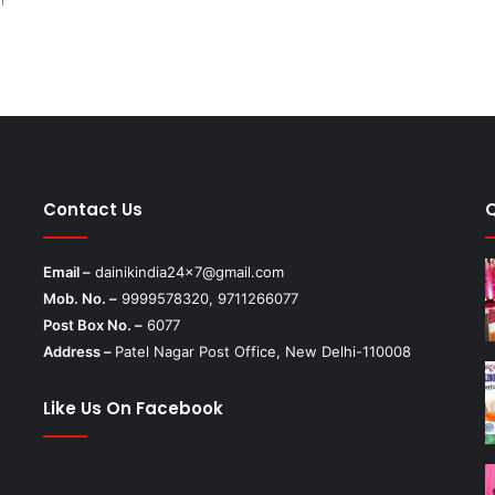
मंजूरी
1
Contact Us
Email –
dainikindia24x7@gmail.com
Mob. No. –
9999578320, 9711266077
Post Box No. –
6077
Address –
Patel Nagar Post Office, New Delhi-110008
Like Us On Facebook