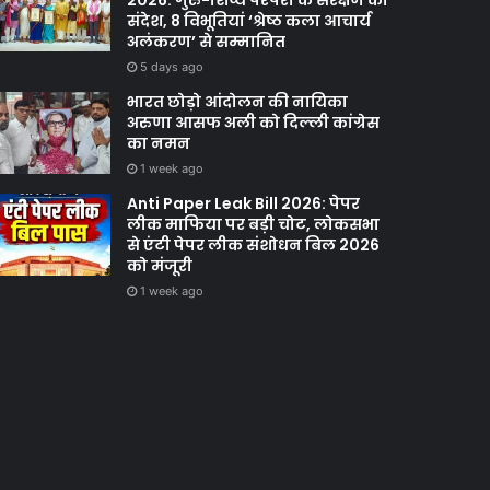
2026: गुरु-शिष्य परंपरा के संरक्षण का
संदेश, 8 विभूतियां ‘श्रेष्ठ कला आचार्य
अलंकरण’ से सम्मानित
5 days ago
भारत छोड़ो आंदोलन की नायिका
अरुणा आसफ अली को दिल्ली कांग्रेस
का नमन
1 week ago
Anti Paper Leak Bill 2026: पेपर
लीक माफिया पर बड़ी चोट, लोकसभा
से एंटी पेपर लीक संशोधन बिल 2026
को मंजूरी
1 week ago