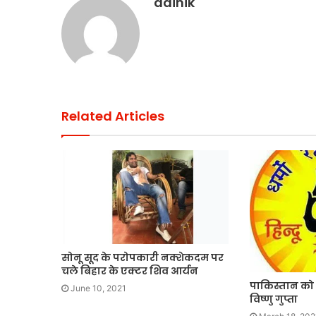
dainik
भारत
छोड़ो
आंदोलन
की
नायिका
अरुणा
आसफ
Related Articles
 की एकता का महाकुंभ
अली
1 week ago
ंकल्प यात्रा का भव्य
भारत छोड़ो आंदोलन की न
को
आसफ अली को दिल्ली कांग
दिल्ली
कांग्रेस
का
नमन
सोनू सूद के परोपकारी नक्शेकदम पर
चले बिहार के एक्टर शिव आर्यन
पाकिस्तान को 
June 10, 2021
विष्णु गुप्ता