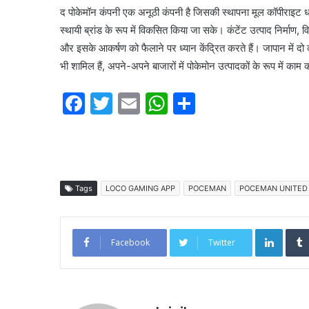
द पोकेमॉन कंपनी एक अनूठी कंपनी है जिसकी स्थापना मूल कॉपीराइट धार
स्थायी ब्रांड के रूप में विकसित किया जा सके। कंटेंट उत्पाद निर्माण,
और इसके आकर्षण को फैलाने पर ध्यान केंद्रित करते हैं। जापान में दो क
भी शामिल हैं, अपने-अपने बाजारों में पोकेमोन उत्पादकों के रूप में काम 
F
T
E
W
S
a
w
m
h
h
c
itt
ai
at
ar
e
er
l
s
e
b
A
Tags
LOCO GAMING APP
POCEMAN
POCEMAN UNITED
o
p
o
p
Linked
Facebook
Twitter
k