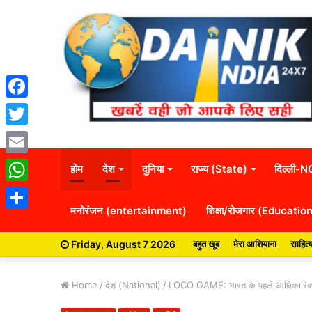
Facebook
Twitter
Email
होम
देश
दुनिया
राज्य (State)
दिल्ली-
WhatsApp
मनोरंजन (entertainment)
शिक्षा/रोजगार (Educatio
Share
Friday, August 7 2026
बहुत खूब
मेरा आशियाना
साहित्
Home
/
देश (National)
/
LOCO GAME: भारत के पहले आधिकारिक तौर प