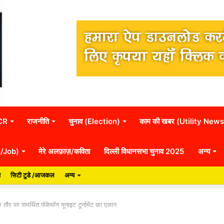
NCR
राजनीति
चुनाव (Election)
काम की खबर (Utility News
n/Job)
मेरे अलफ़ाज़/कविता
दिल्ली विधानसभा चुनाव 2025
अन्य
य
सिटी टुडे /आजकल
अन्य
र समर्थित पोकेमॉन यूनाइट टूर्नामेंट का एलान