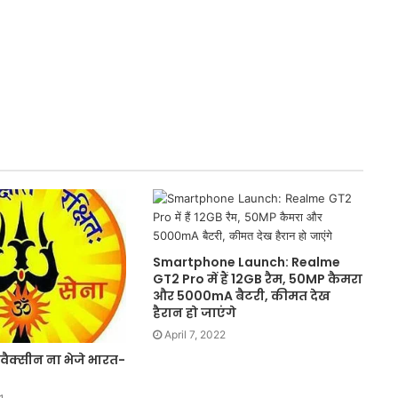
Anti
Paper
Leak
Bill
2026:
पेपर
1 week ago
लीक
Anti Paper Leak Bill 2026: पेपर लीक
माफिया
ायिका अरुणा
माफिया पर बड़ी चोट, लोकसभा से एंटी
पर
्रेस का नमन
पेपर लीक संशोधन बिल 2026 को मंजूर
बड़ी
चोट,
लोकसभा
से
Smartphone Launch: Realme
एंटी
GT2 Pro में हैं 12GB रैम, 50MP कैमरा
पेपर
और 5000mA बैटरी, कीमत देख
लीक
हैरान हो जाएंगे
संशोधन
April 7, 2022
बिल
वैक्सीन ना भेजे भारत-
2026
को