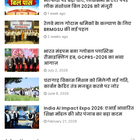
माफिया पर बड़ी चोट, लोकसभा से एंटी पेपर
लीक संशोधन बिल 2026 को मंजूरी
1 week ago
रेलवे माल गोदाम श्रमिकों के कल्याण के लिए
BRMGSU की नई पहल
2 weeks ago
भारत मंडपम बना ग्लोबल प्लास्टिक
रीसाइक्लिंग हब, GCPRS-2026 का भव्य
आगाज़
July 2, 2026
चरागाह विकास मिशन को मिलेगी नई गति,
कार्बन क्रेडिट तंत्र मजबूत करने पर जोर
June 8, 2026
India AI Impact Expo 2026: एआई आधारित
शिक्षा मॉडल की ओर पंजाब का बड़ा कदम
February 21, 2026