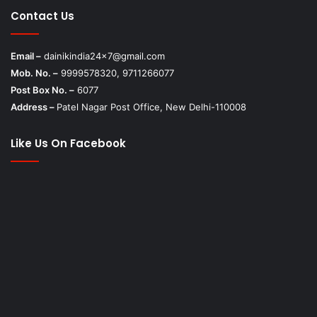
Contact Us
Email –
dainikindia24x7@gmail.com
Mob. No. –
9999578320, 9711266077
Post Box No. –
6077
Address –
Patel Nagar Post Office, New Delhi-110008
Like Us On Facebook