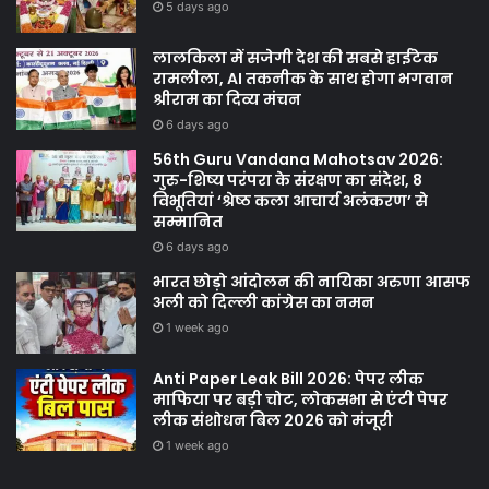
5 days ago
लालकिला में सजेगी देश की सबसे हाईटेक
रामलीला, AI तकनीक के साथ होगा भगवान
श्रीराम का दिव्य मंचन
6 days ago
56th Guru Vandana Mahotsav 2026:
गुरु-शिष्य परंपरा के संरक्षण का संदेश, 8
विभूतियां ‘श्रेष्ठ कला आचार्य अलंकरण’ से
सम्मानित
6 days ago
भारत छोड़ो आंदोलन की नायिका अरुणा आसफ
अली को दिल्ली कांग्रेस का नमन
1 week ago
Anti Paper Leak Bill 2026: पेपर लीक
माफिया पर बड़ी चोट, लोकसभा से एंटी पेपर
लीक संशोधन बिल 2026 को मंजूरी
1 week ago