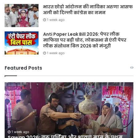
भारत छोड़ो आंदोलन की नायिका अरुणा आसफ
अली को दिल्ली कांग्रेस का नमन
1 week ago
Anti Paper Leak Bill 2026: पेपर लीक
माफिया पर बड़ी चोट, लोकसभा से एंटी पेपर
लीक संशोधन बिल 2026 को मंजूरी
1 week ago
Featured Posts
Sawan
हर
2026:
घर
गुरु
तिर
पूर्णिमा
हर
और
दु
श्रावण
तिर
मास
12
ी
के
अग
1 week ago
Sawan 2026: गुरु पूर्णिमा और श्रावण मास के प्रथम
प्रथम
को