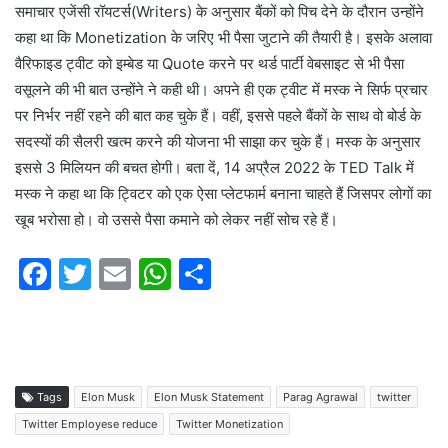
समाचार एजेंसी रॉयटर्स(Writers) के अनुसार बैंकों को पिच देने के दौरान उन्होंने
कहा था कि Monetization के जरिए भी पैसा जुटाने की तैयारी है। इसके अलावा
वैरिफाइड ट्वीट को इम्बेड या Quote करने पर थर्ड पार्टी वेबसाइट से भी पैसा
वसूलने की भी बात उन्होंने ने कही थी। अपने ही एक ट्वीट में मस्क ने सिर्फ प्रचार
पर निर्भर नहीं रहने की बात कह चुके हैं। वहीं, इससे पहले बैंकों के साथ वो बोर्ड के
सदस्यों की सैलरी खत्म करने की योजना भी साझा कर चुके हैं। मस्क के अनुसार
इससे 3 मिलियन की बचत होगी। बता दें, 14 अप्रैल 2022 के TED Talk में
मस्क ने कहा था कि ट्विटर को एक ऐसा प्लेटफार्म बनाना चाहते हैं जिसपर लोगों का
खूब भरोसा हो। वो उससे पैसा कमाने को लेकर नहीं सोच रहे हैं।
F
T
E
W
S
a
w
m
h
h
c
itt
ai
at
ar
e
er
l
s
e
b
A
Tags
Elon Musk
Elon Musk Statement
Parag Agrawal
twitter
o
p
Twitter Employese reduce
Twitter Monetization