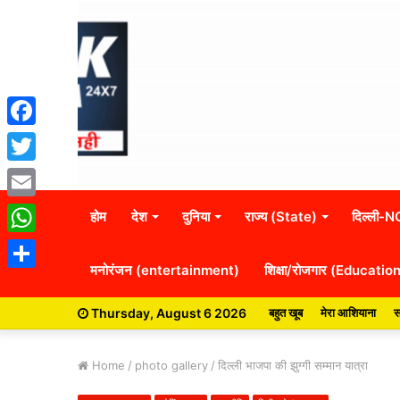
Facebook
Twitter
Email
होम
देश
दुनिया
राज्य (State)
दिल्ली-
WhatsApp
मनोरंजन (entertainment)
शिक्षा/रोजगार (Educatio
Share
Thursday, August 6 2026
बहुत खूब
मेरा आशियाना
स
Home
/
photo gallery
/
दिल्ली भाजपा की झुग्गी सम्मान यात्रा