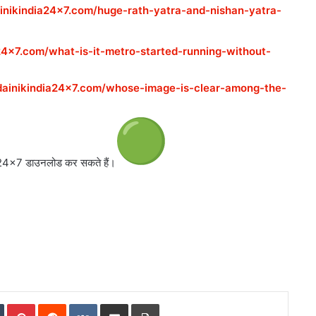
ainikindia24x7.com/huge-rath-yatra-and-nishan-yatra-
a24x7.com/what-is-it-metro-started-running-without-
/dainikindia24x7.com/whose-image-is-clear-among-the-
dia24x7 डाउनलोड कर सकते
हैं।
In
Tumblr
Pinterest
Reddit
VKontakte
Share via Email
Print