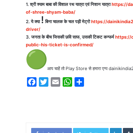
1. श्री श्याम बाबा की विशाल रथ यात्रा एवं निशान यात्रा
https://d
of-shree-shyam-baba/
!
2. ये क्या
बिना चालक के चल पड़ी मेट्रो
https://dainikindi
driver/
3. जनता के बीच जिसकी छवि साफ, उसकी टिकट कन्फर्म
https:/
public-his-ticket-is-confirmed/
आप चाहें तो Play Store से हमारा एप्प dainikin
F
T
E
W
S
a
w
m
h
h
c
itt
ai
at
ar
e
er
l
s
e
b
A
o
p
Linked