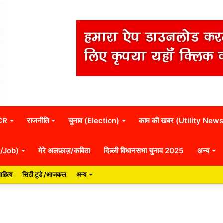
NCR
राजनीति
चुनाव (Election)
काम की खबर (Utility News
n/Job)
मेरे अलफ़ाज़/कविता
दिल्ली विधानसभा चुनाव 2025
अन्य
ाहित्य
सिटी टुडे /आजकल
अन्य