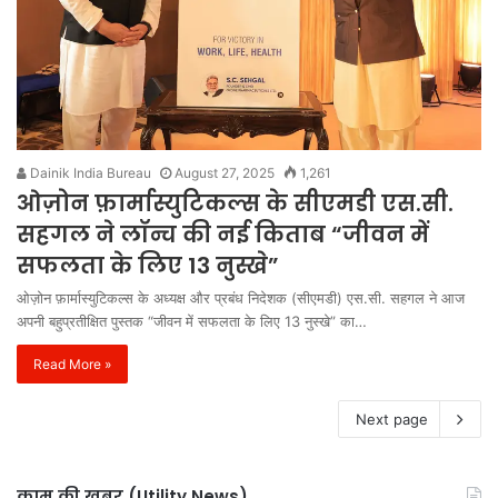
Dainik India Bureau
August 27, 2025
1,261
ओज़ोन फ़ार्मास्युटिकल्स के सीएमडी एस.सी.
सहगल ने लॉन्च की नई किताब “जीवन में
सफलता के लिए 13 नुस्खे”
ओज़ोन फ़ार्मास्युटिकल्स के अध्यक्ष और प्रबंध निदेशक (सीएमडी) एस.सी. सहगल ने आज
अपनी बहुप्रतीक्षित पुस्तक “जीवन में सफलता के लिए 13 नुस्खे” का…
Read More »
Next page
काम की खबर (Utility News)