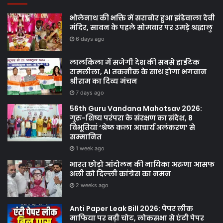
भोलेनाथ की भक्ति में सराबोर हुआ झंडेवाला देवी
मंदिर, सावन के पहले सोमवार पर उमड़े श्रद्धालु
6 days ago
लालकिला में सजेगी देश की सबसे हाईटेक
रामलीला, AI तकनीक के साथ होगा भगवान
श्रीराम का दिव्य मंचन
7 days ago
56th Guru Vandana Mahotsav 2026:
गुरु-शिष्य परंपरा के संरक्षण का संदेश, 8
विभूतियां ‘श्रेष्ठ कला आचार्य अलंकरण’ से
सम्मानित
1 week ago
भारत छोड़ो आंदोलन की नायिका अरुणा आसफ
अली को दिल्ली कांग्रेस का नमन
2 weeks ago
Anti Paper Leak Bill 2026: पेपर लीक
माफिया पर बड़ी चोट, लोकसभा से एंटी पेपर