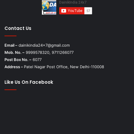
Contact Us
Email –
dainikindia24x7@gmail.com
Mob. No. –
9999578320, 9711266077
Post Box No. –
6077
Address –
Patel Nagar Post Office, New Delhi-110008
Like Us On Facebook