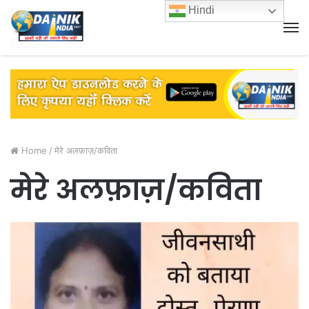
Hindi
M
Home
/
मेरे अलफ़ाज़/कविता
मेरे अलफ़ाज़/कविता