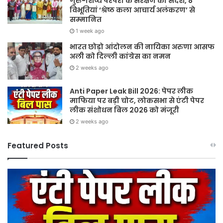
गुरु-शिष्य परंपरा के संरक्षण का संदेश, 8
विभूतियां ‘श्रेष्ठ कला आचार्य अलंकरण’ से
सम्मानित
1 week ago
भारत छोड़ो आंदोलन की नायिका अरुणा आसफ
अली को दिल्ली कांग्रेस का नमन
2 weeks ago
Anti Paper Leak Bill 2026: पेपर लीक
माफिया पर बड़ी चोट, लोकसभा से एंटी पेपर
लीक संशोधन बिल 2026 को मंजूरी
2 weeks ago
Featured Posts
Sawan
हर
2026:
घर
गुरु
तिर
पूर्णिमा
हर
और
दु