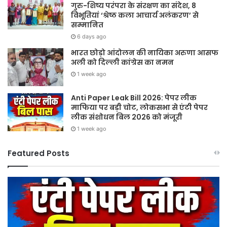
गुरु-शिष्य परंपरा के संरक्षण का संदेश, 8
विभूतियां ‘श्रेष्ठ कला आचार्य अलंकरण’ से
सम्मानित
6 days ago
भारत छोड़ो आंदोलन की नायिका अरुणा आसफ
अली को दिल्ली कांग्रेस का नमन
1 week ago
Anti Paper Leak Bill 2026: पेपर लीक
माफिया पर बड़ी चोट, लोकसभा से एंटी पेपर
लीक संशोधन बिल 2026 को मंजूरी
1 week ago
Featured Posts
Sawan
हर
2026:
घर
गुरु
तिर
पूर्णिमा
हर
और
दु