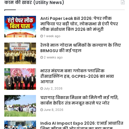
काम की खबर (Utility News)
Anti Paper Leak Bill 2026: पेपर लीक
माफिया पर बड़ी चोट, लोकसभा से एंटी पेपर
लीक संशोधन बिल 2026 को मंजूरी
1 week ago
रेलवे माल गोदाम श्रमिकों के कल्याण के लिए
BRMGSU की नई पहल
2 weeks ago
भारत मंडपम बना ग्लोबल प्लास्टिक
रीसाइक्लिंग हब, GCPRS-2026 का भव्य
आगाज़
July 2, 2026
चरागाह विकास मिशन को मिलेगी नई गति,
कार्बन क्रेडिट तंत्र मजबूत करने पर जोर
June 8, 2026
India AI Impact Expo 2026: एआई आधारित
शिक्षा मॉडल की ओर पंजाब का बड़ा कदम