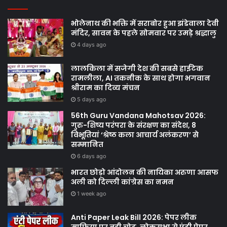
भोलेनाथ की भक्ति में सराबोर हुआ झंडेवाला देवी
मंदिर, सावन के पहले सोमवार पर उमड़े श्रद्धालु
4 days ago
लालकिला में सजेगी देश की सबसे हाईटेक
रामलीला, AI तकनीक के साथ होगा भगवान
श्रीराम का दिव्य मंचन
5 days ago
56th Guru Vandana Mahotsav 2026:
गुरु-शिष्य परंपरा के संरक्षण का संदेश, 8
विभूतियां ‘श्रेष्ठ कला आचार्य अलंकरण’ से
सम्मानित
6 days ago
भारत छोड़ो आंदोलन की नायिका अरुणा आसफ
अली को दिल्ली कांग्रेस का नमन
1 week ago
Anti Paper Leak Bill 2026: पेपर लीक
माफिया पर बड़ी चोट, लोकसभा से एंटी पेपर