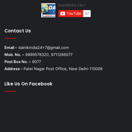
Contact Us
Email –
dainikindia24x7@gmail.com
Mob. No. –
9999578320, 9711266077
Post Box No. –
6077
Address –
Patel Nagar Post Office, New Delhi-110008
Like Us On Facebook