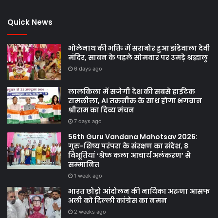
Quick News
भोलेनाथ की भक्ति में सराबोर हुआ झंडेवाला देवी
मंदिर, सावन के पहले सोमवार पर उमड़े श्रद्धालु
6 days ago
लालकिला में सजेगी देश की सबसे हाईटेक
रामलीला, AI तकनीक के साथ होगा भगवान
श्रीराम का दिव्य मंचन
7 days ago
56th Guru Vandana Mahotsav 2026:
गुरु-शिष्य परंपरा के संरक्षण का संदेश, 8
विभूतियां ‘श्रेष्ठ कला आचार्य अलंकरण’ से
सम्मानित
1 week ago
भारत छोड़ो आंदोलन की नायिका अरुणा आसफ
अली को दिल्ली कांग्रेस का नमन
2 weeks ago