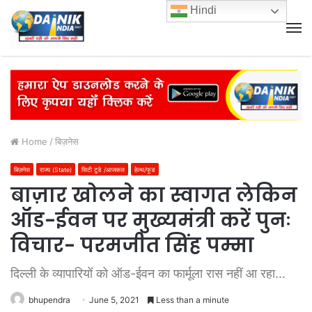
Hindi
M
Home
/
बिज़नेस
बिज़नेस
राज्य (State)
सिटी टुडे /आजकल
हेल्थ/फूड
बाज़ार खोलने का स्वागत लेकिन
ऑड-ईवन पर मुख्यमंत्री करें पुनः
विचार- परमजीत सिंह पम्मा
दिल्ली के व्यापारियों को ऑड-ईवन का फार्मूला रास नहीं आ रहा...
bhupendra
June 5, 2021
Less than a minute