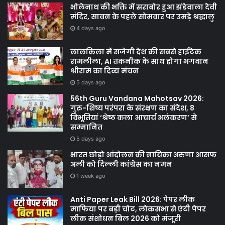
भोलेनाथ की भक्ति में सराबोर हुआ झंडेवाला देवी
मंदिर, सावन के पहले सोमवार पर उमड़े श्रद्धालु
4 days ago
लालकिला में सजेगी देश की सबसे हाईटेक
रामलीला, AI तकनीक के साथ होगा भगवान
श्रीराम का दिव्य मंचन
5 days ago
56th Guru Vandana Mahotsav 2026:
गुरु-शिष्य परंपरा के संरक्षण का संदेश, 8
विभूतियां ‘श्रेष्ठ कला आचार्य अलंकरण’ से
सम्मानित
5 days ago
भारत छोड़ो आंदोलन की नायिका अरुणा आसफ
अली को दिल्ली कांग्रेस का नमन
1 week ago
Anti Paper Leak Bill 2026: पेपर लीक
माफिया पर बड़ी चोट, लोकसभा से एंटी पेपर
लीक संशोधन बिल 2026 को मंजूरी