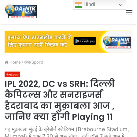
Hindi
M
Home
/
खेल(Sport)
खेल(Sport)
IPL 2022, DC vs SRH: दिल्ली
कैपिटल्स और सनराइजर्स
हैदराबाद का मुक़ाबला आज ,
जानिए क्या होगी Playing 11
यह मुक़ाबला मुंबई के ब्रेबोर्न स्टेडियम (Brabourne Stadium,
Mumbai) में शाम 7.30 से शुरू होगा। वहीं टॉस 7 बजे शाम मे