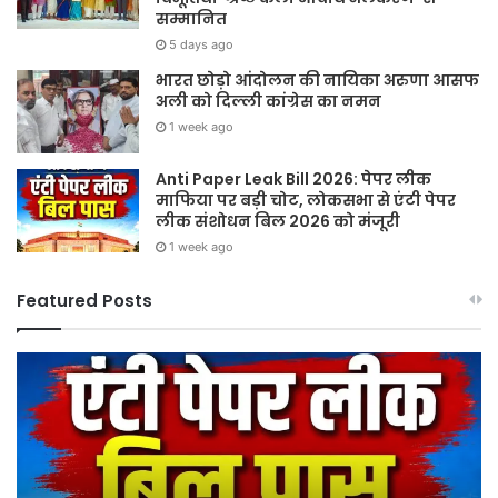
सम्मानित
5 days ago
भारत छोड़ो आंदोलन की नायिका अरुणा आसफ
अली को दिल्ली कांग्रेस का नमन
1 week ago
Anti Paper Leak Bill 2026: पेपर लीक
माफिया पर बड़ी चोट, लोकसभा से एंटी पेपर
लीक संशोधन बिल 2026 को मंजूरी
1 week ago
Featured Posts
Sawan
हर
2026:
घर
गुरु
तिर
पूर्णिमा
हर
और
दु
श्रावण
तिर