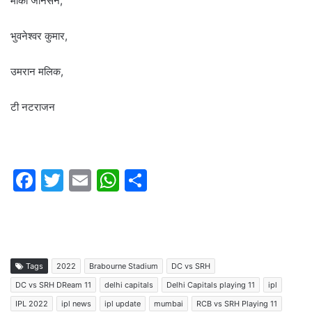
मार्को जानसेन,
भुवनेश्वर कुमार,
उमरान मलिक,
टी नटराजन
F
T
E
W
S
a
w
m
h
h
c
itt
ai
at
ar
e
er
l
s
e
b
A
Tags
2022
Brabourne Stadium
DC vs SRH
o
p
DC vs SRH DReam 11
delhi capitals
Delhi Capitals playing 11
ipl
IPL 2022
ipl news
ipl update
mumbai
RCB vs SRH Playing 11