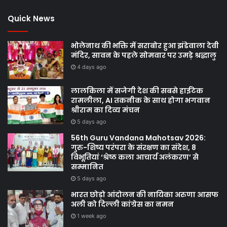
Quick News
भोलेनाथ की भक्ति में सराबोर हुआ झंडेवाला देवी
मंदिर, सावन के पहले सोमवार पर उमड़े श्रद्धालु
4 days ago
लालकिला में सजेगी देश की सबसे हाईटेक
रामलीला, AI तकनीक के साथ होगा भगवान
श्रीराम का दिव्य मंचन
5 days ago
56th Guru Vandana Mahotsav 2026:
गुरु-शिष्य परंपरा के संरक्षण का संदेश, 8
विभूतियां ‘श्रेष्ठ कला आचार्य अलंकरण’ से
सम्मानित
5 days ago
भारत छोड़ो आंदोलन की नायिका अरुणा आसफ
अली को दिल्ली कांग्रेस का नमन
1 week ago