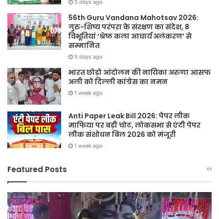
5 days ago
56th Guru Vandana Mahotsav 2026:
गुरु-शिष्य परंपरा के संरक्षण का संदेश, 8
विभूतियां ‘श्रेष्ठ कला आचार्य अलंकरण’ से
सम्मानित
5 days ago
भारत छोड़ो आंदोलन की नायिका अरुणा आसफ
अली को दिल्ली कांग्रेस का नमन
1 week ago
Anti Paper Leak Bill 2026: पेपर लीक
माफिया पर बड़ी चोट, लोकसभा से एंटी पेपर
लीक संशोधन बिल 2026 को मंजूरी
1 week ago
Featured Posts
Sawan
हर
2026:
घर
गुरु
तिर