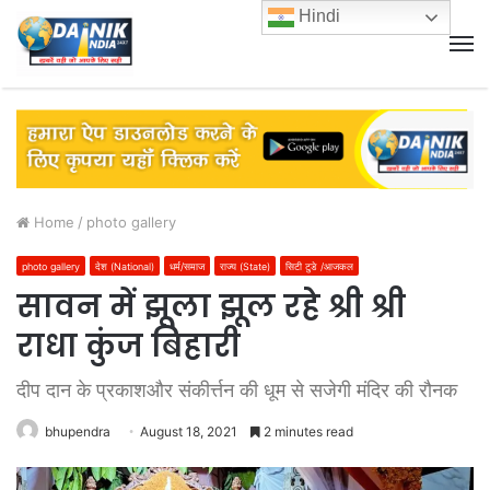
Hindi
M
Home
/
photo gallery
photo gallery
देश (National)
धर्म/समाज
राज्य (State)
सिटी टुडे /आजकल
सावन में झूला झूल रहे श्री श्री
राधा कुंज बिहारी
दीप दान के प्रकाशऔर संकीर्त्तन की धूम से सजेगी मंदिर की रौनक
bhupendra
August 18, 2021
2 minutes read