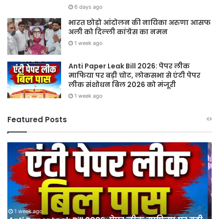
6 days ago
भारत छोड़ो आंदोलन की नायिका अरुणा आसफ
अली को दिल्ली कांग्रेस का नमन
1 week ago
Anti Paper Leak Bill 2026: पेपर लीक
माफिया पर बड़ी चोट, लोकसभा से एंटी पेपर
लीक संशोधन बिल 2026 को मंजूरी
1 week ago
Featured Posts
Sawan
हर
2026:
घर
गुरु
तिर
पूर्णिमा
हर
और
दु
श्रावण
तिर
मास
12
के
अग