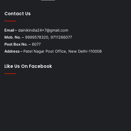
Contact Us
Email –
dainikindia24x7@gmail.com
Mob. No. –
9999578320, 9711266077
Post Box No. –
6077
Address –
Patel Nagar Post Office, New Delhi-110008
Like Us On Facebook