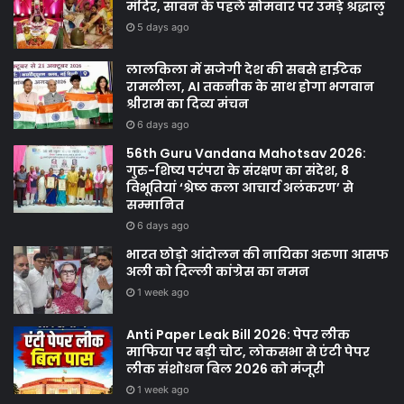
मंदिर, सावन के पहले सोमवार पर उमड़े श्रद्धालु
5 days ago
लालकिला में सजेगी देश की सबसे हाईटेक
रामलीला, AI तकनीक के साथ होगा भगवान
श्रीराम का दिव्य मंचन
6 days ago
56th Guru Vandana Mahotsav 2026:
गुरु-शिष्य परंपरा के संरक्षण का संदेश, 8
विभूतियां ‘श्रेष्ठ कला आचार्य अलंकरण’ से
सम्मानित
6 days ago
भारत छोड़ो आंदोलन की नायिका अरुणा आसफ
अली को दिल्ली कांग्रेस का नमन
1 week ago
Anti Paper Leak Bill 2026: पेपर लीक
माफिया पर बड़ी चोट, लोकसभा से एंटी पेपर
लीक संशोधन बिल 2026 को मंजूरी
1 week ago