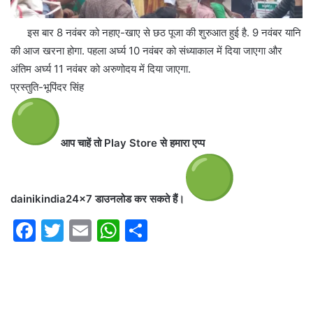
इस बार 8 नवंबर को नहाए-खाए से छठ पूजा की शुरुआत हुई है. 9 नवंबर यानि
की आज खरना होगा. पहला अर्घ्य 10 नवंबर को संध्याकाल में दिया जाएगा और
अंतिम अर्घ्य 11 नवंबर को अरुणोदय में दिया जाएगा.
प्रस्तुति-भूपिंदर सिंह
आप चाहें तो Play Store से हमारा एप्प
dainikindia24x7 डाउनलोड कर सकते
हैं।
F
T
E
W
S
a
w
m
h
h
c
itt
ai
at
ar
e
er
l
s
e