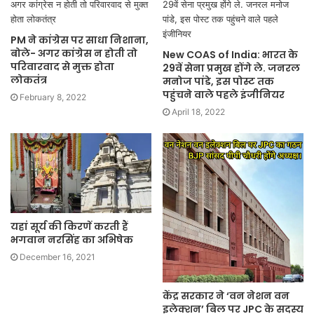
PM ने कांग्रेस पर साधा निशाना,
बोले- अगर कांग्रेस न होती तो
New COAS of India: भारत के
परिवारवाद से मुक्त होता
29वें सेना प्रमुख होंगे ले. जनरल
लोकतंत्र
मनोज पांडे, इस पोस्ट तक
पहुंचने वाले पहले इंजीनियर
February 8, 2022
April 18, 2022
यहां सूर्य की किरणें करती हैं
भगवान नरसिंह का अभिषेक
December 16, 2021
केंद्र सरकार ने ‘वन नेशन वन
इलेक्शन’ बिल पर JPC के सदस्य