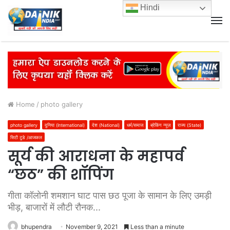
Hindi
M
Home
/
photo gallery
photo gallery
दुनिया (International)
देश (National)
धर्म/समाज
ब्रेकिंग न्यूज़
राज्य (State)
सिटी टुडे /आजकल
सूर्य की आराधना के महापर्व
“छठ” की शॉपिंग
गीता कॉलोनी शमशान घाट पास छठ पूजा के सामान के लिए उमड़ी
भीड़, बाजारों में लौटी रौनक...
bhupendra
November 9, 2021
Less than a minute