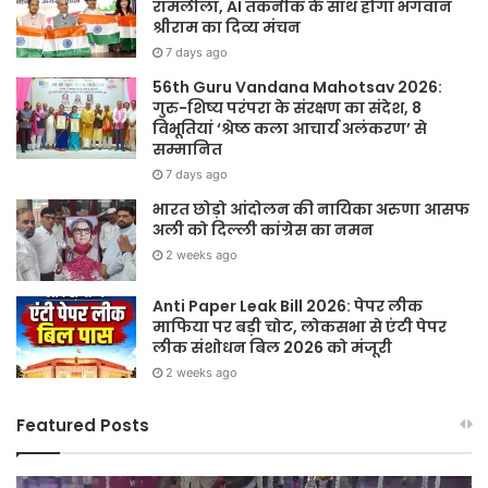
रामलीला, AI तकनीक के साथ होगा भगवान
श्रीराम का दिव्य मंचन
7 days ago
56th Guru Vandana Mahotsav 2026:
गुरु-शिष्य परंपरा के संरक्षण का संदेश, 8
विभूतियां ‘श्रेष्ठ कला आचार्य अलंकरण’ से
सम्मानित
7 days ago
भारत छोड़ो आंदोलन की नायिका अरुणा आसफ
अली को दिल्ली कांग्रेस का नमन
2 weeks ago
Anti Paper Leak Bill 2026: पेपर लीक
माफिया पर बड़ी चोट, लोकसभा से एंटी पेपर
लीक संशोधन बिल 2026 को मंजूरी
2 weeks ago
Featured Posts
Sawan
हर