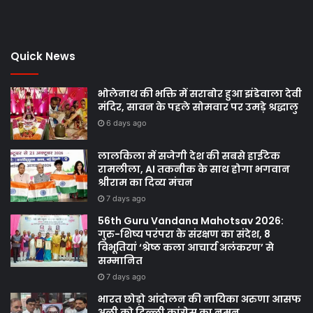
Quick News
भोलेनाथ की भक्ति में सराबोर हुआ झंडेवाला देवी
मंदिर, सावन के पहले सोमवार पर उमड़े श्रद्धालु
6 days ago
लालकिला में सजेगी देश की सबसे हाईटेक
रामलीला, AI तकनीक के साथ होगा भगवान
श्रीराम का दिव्य मंचन
7 days ago
56th Guru Vandana Mahotsav 2026:
गुरु-शिष्य परंपरा के संरक्षण का संदेश, 8
विभूतियां ‘श्रेष्ठ कला आचार्य अलंकरण’ से
सम्मानित
7 days ago
भारत छोड़ो आंदोलन की नायिका अरुणा आसफ
अली को दिल्ली कांग्रेस का नमन