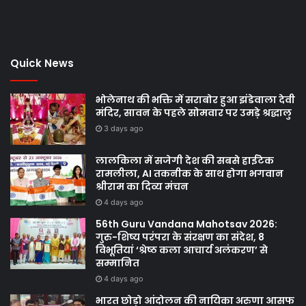
Quick News
भोलेनाथ की भक्ति में सराबोर हुआ झंडेवाला देवी
मंदिर, सावन के पहले सोमवार पर उमड़े श्रद्धालु
3 days ago
लालकिला में सजेगी देश की सबसे हाईटेक
रामलीला, AI तकनीक के साथ होगा भगवान
श्रीराम का दिव्य मंचन
4 days ago
56th Guru Vandana Mahotsav 2026:
गुरु-शिष्य परंपरा के संरक्षण का संदेश, 8
विभूतियां ‘श्रेष्ठ कला आचार्य अलंकरण’ से
सम्मानित
4 days ago
भारत छोड़ो आंदोलन की नायिका अरुणा आसफ