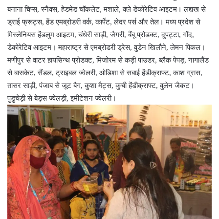
बनाना चिप्स, स्नैक्स, हेडमेड चॉकलेट, मशाले, क्ले डेकोरेटिव आइटम। लद्दाख से
ड्राई फ्रूट्स, हेंड एमब्रोडरी वर्क, कार्पेट, लेदर पर्स और तेल। मध्य प्रदेश से
मिस्लेनियस हेंडलुम आइटम, चंधेरी साड़ी, जैगरी, बैंबू प्रोडक्ट, दुपट्टा, गोंद,
डेकोरेटिव आइटम। महाराष्ट्र से एमब्रोडरी ड्रेस, वुडेन खिलौने, लेमन पिकल।
मणीपुर से वाटर हायसिन्थ प्रोडक्ट, मिजोरम से कड़ी पाउडर, ब्लैक पेपड़, नागालैंड
से बासकेट, सैंडल, ट्राइबल ज्वेलरी, ओडिशा से सबाई हेंडीक्राफ्ट, काश ग्रास,
तासर साड़ी, पंजाब से जूट बैग, कुशा मैट्स, कुची हेंडीक्राफ्ट, वुलेन जैकट।
पुडुचेड़ी से बेड्स ज्वेलड़ी, इमीटेशन ज्वेलरी।