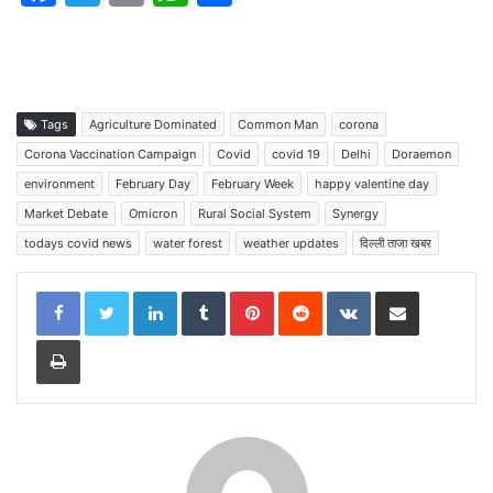
a
w
m
h
h
c
itt
ai
at
ar
e
er
l
s
e
b
A
Tags
Agriculture Dominated
Common Man
corona
o
p
Corona Vaccination Campaign
Covid
covid 19
Delhi
Doraemon
environment
February Day
February Week
happy valentine day
o
p
Market Debate
Omicron
Rural Social System
Synergy
k
todays covid news
water forest
weather updates
दिल्ली ताजा खबर
LinkedIn
Tumblr
Pinterest
Reddit
VKontakte
Share via Email
Print