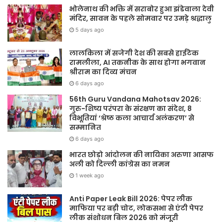
भोलेनाथ की भक्ति में सराबोर हुआ झंडेवाला देवी
मंदिर, सावन के पहले सोमवार पर उमड़े श्रद्धालु
5 days ago
लालकिला में सजेगी देश की सबसे हाईटेक
रामलीला, AI तकनीक के साथ होगा भगवान
श्रीराम का दिव्य मंचन
6 days ago
56th Guru Vandana Mahotsav 2026:
गुरु-शिष्य परंपरा के संरक्षण का संदेश, 8
विभूतियां ‘श्रेष्ठ कला आचार्य अलंकरण’ से
सम्मानित
6 days ago
भारत छोड़ो आंदोलन की नायिका अरुणा आसफ
अली को दिल्ली कांग्रेस का नमन
1 week ago
Anti Paper Leak Bill 2026: पेपर लीक
माफिया पर बड़ी चोट, लोकसभा से एंटी पेपर
लीक संशोधन बिल 2026 को मंजूरी