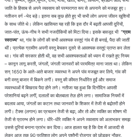
गया। कुम्भार, लुहार,सुनार, दर्जी, मोची, खातीं, बनिए, किसान, ब्राह्मण आदि सभी
जाति के हिसाब से अपने व्यवसाय को परम्परागत रूप से अपनाने को मजबूर हुए।
नतीजन वर्ग -भेद बड़े। इतना सब कुछ होते हुए भी सभी लोग अपना जीवन खुशियों
के साथ जीते थे। लेकिन खासियत यह रही कि इस दौर में बढ़ती आपसी दूरियों,
जात-पांत, ऊंच-नीच ने सभी नजदीकियों को मिटा दिया। इसके बावजूद भी
“ग्राम
स्वराज्य”
था, गांव के लोगों की सभी आवश्यक वस्तुएं गांव में ही बनाई, पैदा की जातीं
थीं। प्रत्येक ग्रामीण अपनी वस्तु बेचकर दूसरे से आवश्यक वस्तुएं प्राप्त कर लेता
था। गांव की सरकार होती थी, वह सभी आवश्यकताओं को ध्यान में रखते हुए नियम
– कानून लागू करती, जंगलों, जंगली जानवरों को परममित्र माना जाता था। लेकिन
सन् 1650 के आते-आते बाजार व्यवस्था ने अपने पांव मजबूत कर लिये, गांव की
बनी वस्तु बाजार में बिकने लगीं। वस्तु की कीमत निर्धारित हुईं और समाज
व्यवस्थाओं में बिखराव पैदा होने लगे। नतीजा यह हुआ कि दिनोंदिन आपसी
परेशानियां बढ़ने लगीं, दलालों का बोलबाला तेज़ होने लगा। सामाजिक नियमों में
बदलाव आया, जंगलों का कटान तथा जानवरों के शिकार में तेजी से बढो़तरी होने
लगी। टैक्स (लगान) का प्रचलन तेजी से बढ़ा, और तो और व्यक्ति का शोषण भी
तेजी से प्रारम्भ होने लगा। धीरे-धीरे व्यक्ति ने अपने व्यवसाय को अलाभकर समझ
उससे दूरियां बनाना प्रारंभ कर दिया। आज हालत यह है कि देश में आजादी से
लेकर आज तक 90 प्रतिशत लोग अपने पुश्तैनी रोजगार को छोड़कर नौकर,