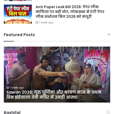
Anti Paper Leak Bill 2026: पेपर लीक
माफिया पर बड़ी चोट, लोकसभा से एंटी पेपर
लीक संशोधन बिल 2026 को मंजूरी
1 week ago
Featured Posts
Sawan
हर
2026:
घर
गुरु
तिर
पूर्णिमा
हर
और
दु
श्रावण
तिर
मास
12
ी
के
अग
1 week ago
Sawan 2026: गुरु पूर्णिमा और श्रावण मास के प्रथम
प्रथम
को
दिन झंडेवाला देवी मंदिर में उमड़ी आस्था
दिन
सद
झंडेवाला
बा
देवी
में
Rashifal
मंदिर
नि