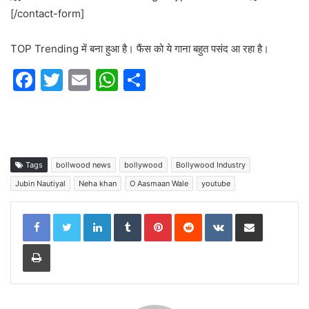
[/contact-form]
TOP Trending में बना हुआ है। फैंस को ये गाना बहुत पसंद आ रहा है।
F
T
E
W
S
a
w
m
h
h
c
itt
ai
at
ar
e
er
l
s
e
b
A
Tags
bollwood news
bollywood
Bollywood Industry
o
p
Jubin Nautiyal
Neha khan
O Aasmaan Wale
youtube
o
p
LinkedIn
Tumblr
Pinterest
Reddit
VKontakte
Share via Email
k
Print