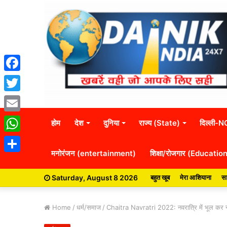
Facebook
Twitter
Email
होम
देश
दुनिया
राज्य (State)
दिल्ली-
WhatsApp
मनोरंजन (entertainment)
शिक्षा/रोजगार (Educatio
Share
Saturday, August 8 2026
बहुत खूब
मेरा आशियाना
सा
Home
/
धर्म/समाज
/
Chaitra Navratri 2022: नवरात्रि में भूल कर न