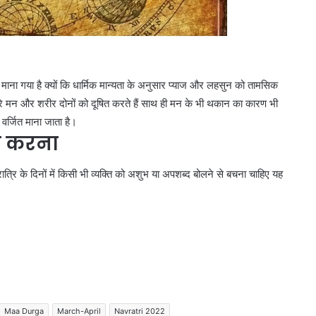
Anti
Paper
Leak
Bill
2026:
त माना गया है क्यों कि धार्मिक मान्यता के अनुसार प्याज और लहसुन को तामसिक
पेपर
रे मन और शरीर दोनों को दूषित करते हैं साथ ही मन के भी थकान का कारण भी
1 week ago
लीक
Anti Paper Leak Bill 2026: पेपर लीक
 वर्जित माना जाता है।
माफिया
ायिका अरुणा
माफिया पर बड़ी चोट, लोकसभा से एंटी
न करना
पर
्रेस का नमन
पेपर लीक संशोधन बिल 2026 को मंजूर
बड़ी
चोट,
नवरात्रि के दिनों में किसी भी व्यक्ति को अशुभ या अपशब्द बोलने से बचना चाहिए यह
लोकसभा
से
एंटी
पेपर
लीक
संशोधन
बिल
2026
को
Maa Durga
March-April
Navratri 2022