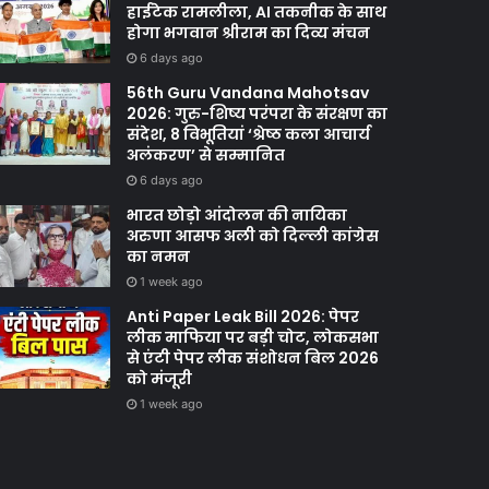
हाईटेक रामलीला, AI तकनीक के साथ
होगा भगवान श्रीराम का दिव्य मंचन
6 days ago
56th Guru Vandana Mahotsav
2026: गुरु-शिष्य परंपरा के संरक्षण का
संदेश, 8 विभूतियां ‘श्रेष्ठ कला आचार्य
अलंकरण’ से सम्मानित
6 days ago
भारत छोड़ो आंदोलन की नायिका
अरुणा आसफ अली को दिल्ली कांग्रेस
का नमन
1 week ago
Anti Paper Leak Bill 2026: पेपर
लीक माफिया पर बड़ी चोट, लोकसभा
से एंटी पेपर लीक संशोधन बिल 2026
को मंजूरी
1 week ago