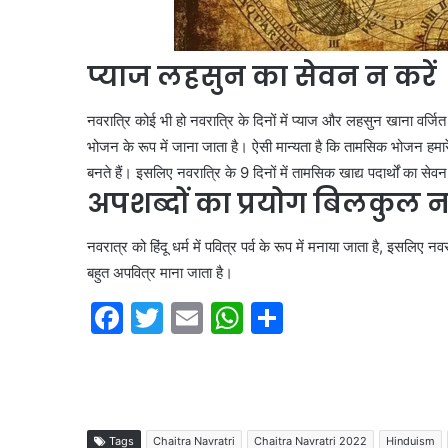
भारत
छोड़ो
प्याज लहसुन का सेवन न करें
आंदोलन
की
नायिका
नवरात्रि कोई भी हो नवरात्रि के दिनों में प्याज और लहसुन खाना वर्जि
अरुणा
भोजन के रूप में जाना जाता है। ऐसी मान्यता है कि तामसिक भोजन हमा
आसफ
 की एकता का महाकुंभ
बनते हैं। इसलिए नवरात्रि के 9 दिनों में तामसिक खाद्य पदार्थों का सेवन
अली
1 week ago
ंकल्प यात्रा का भव्य
भारत छोड़ो आंदोलन की न
अपशब्दों का प्रयोग बिलकुल 
को
आसफ अली को दिल्ली कांग
दिल्ली
कांग्रेस
नवरात्र को हिंदू धर्म में पवित्र पर्व के रूप में मनाया जाता है, इसलिए 
का
बहुत अपवित्र माना जाता है।
नमन
F
T
E
W
S
a
w
m
h
h
c
itt
ai
at
ar
e
er
l
s
e
b
A
Tags
Chaitra Navratri
Chaitra Navratri 2022
Hinduism