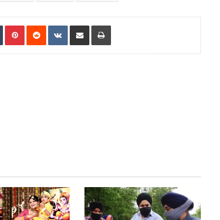
मंजूरी
In
Tumblr
Pinterest
Reddit
VKontakte
Share via Email
Print