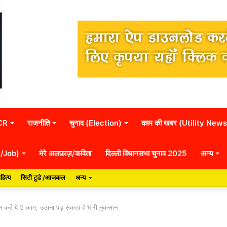
NCR
राजनीति
चुनाव (Election)
काम की खबर (Utility News
n/Job)
मेरे अलफ़ाज़/कविता
दिल्ली विधानसभा चुनाव 2025
अन्य
हित्य
सिटी टुडे /आजकल
अन्य
 करें ये 5 काम, उठाना पड़ सकता है भारी नुकसान