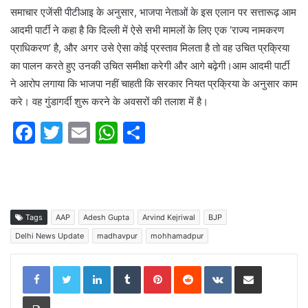
समाचार एजेंसी पीटीआइ के अनुसार, भाजपा नेताओं के इस एलान पर सत्तारूढ़ आम
आदमी पार्टी ने कहा है कि दिल्ली में ऐसे सभी मामलों के लिए एक ‘राज्य नामकरण
प्राधिकरण’ है, और अगर उसे ऐसा कोई प्रस्ताव मिलता है तो वह उचित प्रक्रिया
का पालन करते हुए उनकी उचित समीक्षा करेगी और आगे बढ़ेगी।आम आदमी पार्टी
ने आरोप लगाया कि भाजपा नहीं चाहती कि सरकार नियत प्रक्रिया के अनुसार काम
करे। वह गुंडागर्दी शुरू करने के अवसरों की तलाश में है।
F
T
E
W
S
a
w
m
h
h
c
itt
ai
at
ar
e
er
l
s
e
b
A
Tags
AAP
Adesh Gupta
Arvind Kejriwal
BJP
o
p
Delhi News Update
madhavpur
mohhamadpur
o
p
LinkedIn
Tumblr
Pinterest
Reddit
VKontakte
Share via Email
k
Print