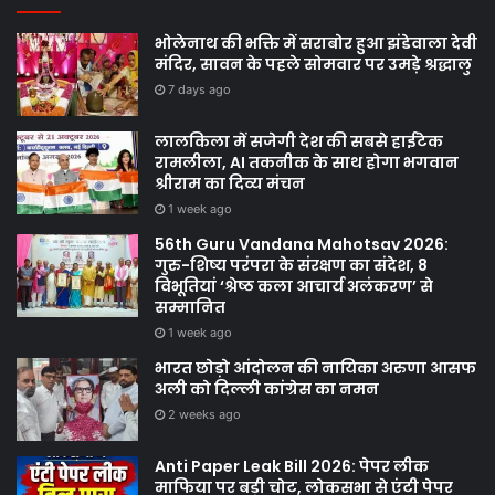
भोलेनाथ की भक्ति में सराबोर हुआ झंडेवाला देवी
मंदिर, सावन के पहले सोमवार पर उमड़े श्रद्धालु
7 days ago
लालकिला में सजेगी देश की सबसे हाईटेक
रामलीला, AI तकनीक के साथ होगा भगवान
श्रीराम का दिव्य मंचन
1 week ago
56th Guru Vandana Mahotsav 2026:
गुरु-शिष्य परंपरा के संरक्षण का संदेश, 8
विभूतियां ‘श्रेष्ठ कला आचार्य अलंकरण’ से
सम्मानित
1 week ago
भारत छोड़ो आंदोलन की नायिका अरुणा आसफ
अली को दिल्ली कांग्रेस का नमन
2 weeks ago
Anti Paper Leak Bill 2026: पेपर लीक
माफिया पर बड़ी चोट, लोकसभा से एंटी पेपर