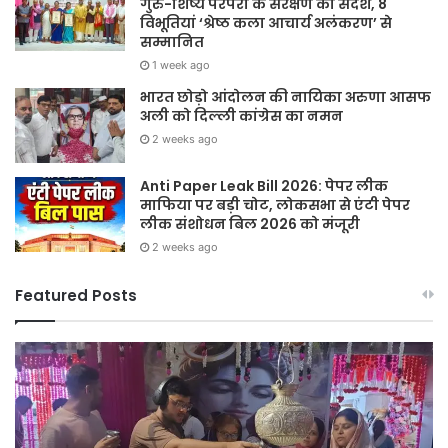
गुरु-शिष्य परंपरा के संरक्षण का संदेश, 8
विभूतियां ‘श्रेष्ठ कला आचार्य अलंकरण’ से
सम्मानित
1 week ago
भारत छोड़ो आंदोलन की नायिका अरुणा आसफ
अली को दिल्ली कांग्रेस का नमन
2 weeks ago
Anti Paper Leak Bill 2026: पेपर लीक
माफिया पर बड़ी चोट, लोकसभा से एंटी पेपर
लीक संशोधन बिल 2026 को मंजूरी
2 weeks ago
Featured Posts
Sawan
हर
2026:
घर
गुरु
तिर
पूर्णिमा
हर
और
दु