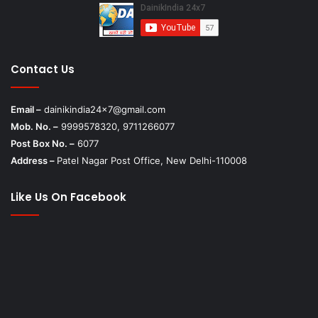
Contact Us
Email –
dainikindia24x7@gmail.com
Mob. No. –
9999578320, 9711266077
Post Box No. –
6077
Address –
Patel Nagar Post Office, New Delhi-110008
Like Us On Facebook