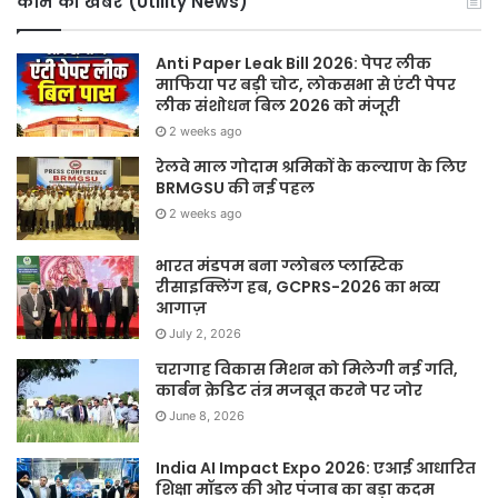
काम की खबर (Utility News)
Anti Paper Leak Bill 2026: पेपर लीक
माफिया पर बड़ी चोट, लोकसभा से एंटी पेपर
लीक संशोधन बिल 2026 को मंजूरी
2 weeks ago
रेलवे माल गोदाम श्रमिकों के कल्याण के लिए
BRMGSU की नई पहल
2 weeks ago
भारत मंडपम बना ग्लोबल प्लास्टिक
रीसाइक्लिंग हब, GCPRS-2026 का भव्य
आगाज़
July 2, 2026
चरागाह विकास मिशन को मिलेगी नई गति,
कार्बन क्रेडिट तंत्र मजबूत करने पर जोर
June 8, 2026
India AI Impact Expo 2026: एआई आधारित
शिक्षा मॉडल की ओर पंजाब का बड़ा कदम