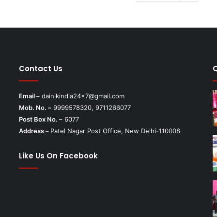
Contact Us
Email –
dainikindia24x7@gmail.com
Mob. No. –
9999578320, 9711266077
Post Box No. –
6077
Address –
Patel Nagar Post Office, New Delhi-110008
Like Us On Facebook