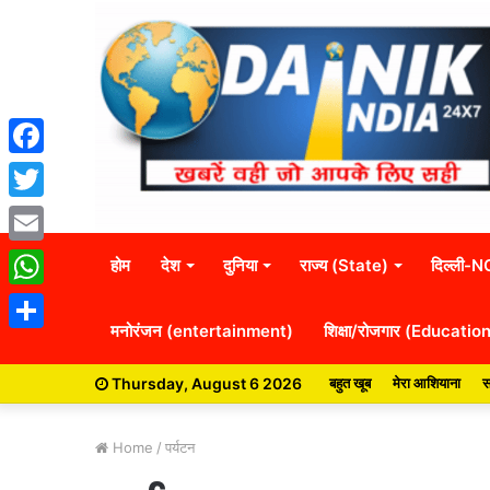
Facebook
Twitter
Email
होम
देश
दुनिया
राज्य (State)
दिल्ली-
WhatsApp
मनोरंजन (entertainment)
शिक्षा/रोजगार (Educatio
Share
Thursday, August 6 2026
बहुत खूब
मेरा आशियाना
स
Home
/
पर्यटन