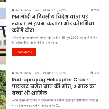
Anti
Dainik India Bureau
June 15, 2025
294
Paper
PM मोदी 4 दिवसीय विदेश यात्रा पर
Leak
रवाना, साइप्रस, कनाडा और क्रोएशिया
Bill
2026:
करेंगे दौरा
पेपर
1 week ago
-ओम कुमार प्रधानमंत्री नरेंद्र मोदी रविवार 15 जून 2025 को अपने 4 दिन
लीक
Anti Paper Leak Bill 2026: पेपर लीक
के आधिकारिक विदेशी दौरे के लिए रवाना…
माफिया
ायिका अरुणा
माफिया पर बड़ी चोट, लोकसभा से एंटी
पर
्रेस का नमन
पेपर लीक संशोधन बिल 2026 को मंजूर
Read More »
बड़ी
चोट,
लोकसभा
से
Dainik India Bureau
June 15, 2025
335
एंटी
Rudraprayag Helicopter Crash:
पेपर
लीक
पायलट समेत सात की मौत, 2 साल का
संशोधन
बच्चा भी शामिल
बिल
2026
-ओम कुमार उत्तराखंड के रुद्रप्रयाग में रविवार सुबह एक हेलीकॉप्टर क्रैश हो
को
गया। इस भीषण हादसे में पायलट समेत 7…