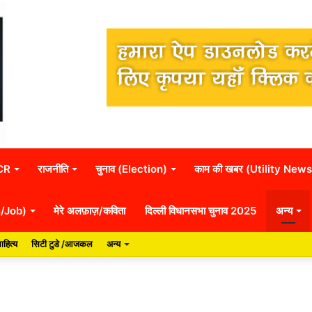
NCR
राजनीति
चुनाव (Election)
काम की खबर (Utility News
n/Job)
मेरे अलफ़ाज़/कविता
दिल्ली विधानसभा चुनाव 2025
अन्य
ाहित्य
सिटी टुडे /आजकल
अन्य