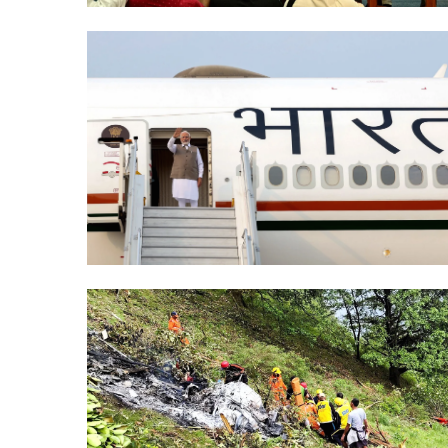
भारत
छोड़ो
आंदोलन
की
नायिका
अरुणा
आसफ
 की एकता का महाकुंभ
अली
1 week ago
ंकल्प यात्रा का भव्य
भारत छोड़ो आंदोलन की न
को
आसफ अली को दिल्ली कांग
दिल्ली
कांग्रेस
का
नमन