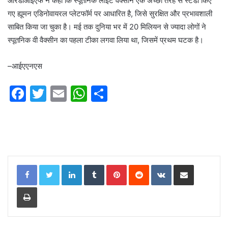
आरडीआईएफ ने कहा कि स्पूतनिक लाइट वैक्सीन एक अच्छी तरह से स्टडी किए
गए ह्यूमन एडिनोवायरल प्लेटफॉर्म पर आधारित है, जिसे सुरक्षित और प्रभावशाली
साबित किया जा चुका है। मई तक दुनिया भर में 20 मिलियन से ज्यादा लोगों ने
स्पूतनिक वी वैक्सीन का पहला टीका लगवा लिया था, जिसमें प्रथम घटक है।
–आईएएनएस
F
T
E
W
S
a
w
m
h
h
c
itt
ai
at
ar
e
er
l
s
e
b
A
LinkedIn
Tumblr
Pinterest
Reddit
VKontakte
Share via Email
o
p
o
p
Print
k