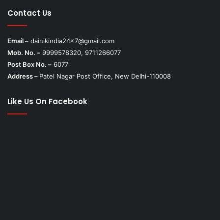
Contact Us
Email –
dainikindia24x7@gmail.com
Mob. No. –
9999578320, 9711266077
Post Box No. –
6077
Address –
Patel Nagar Post Office, New Delhi-110008
Like Us On Facebook