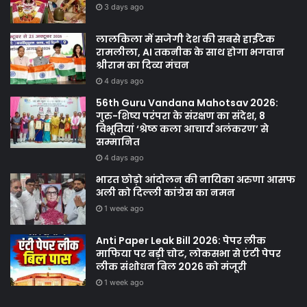
3 days ago
लालकिला में सजेगी देश की सबसे हाईटेक
रामलीला, AI तकनीक के साथ होगा भगवान
श्रीराम का दिव्य मंचन
4 days ago
56th Guru Vandana Mahotsav 2026:
गुरु-शिष्य परंपरा के संरक्षण का संदेश, 8
विभूतियां ‘श्रेष्ठ कला आचार्य अलंकरण’ से
सम्मानित
4 days ago
भारत छोड़ो आंदोलन की नायिका अरुणा आसफ
अली को दिल्ली कांग्रेस का नमन
1 week ago
Anti Paper Leak Bill 2026: पेपर लीक
माफिया पर बड़ी चोट, लोकसभा से एंटी पेपर
लीक संशोधन बिल 2026 को मंजूरी
1 week ago