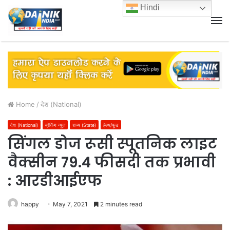
Hindi
M
Home
/
देश (National)
देश (National)
ब्रेकिंग न्यूज़
राज्य (State)
हेल्थ/फूड
सिंगल डोज रूसी स्पूतनिक लाइट
वैक्सीन 79.4 फीसदी तक प्रभावी
: आरडीआईएफ
happy
May 7, 2021
2 minutes read