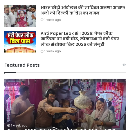
भारत छोड़ो आंदोलन की नायिका अरुणा आसफ
अली को दिल्ली कांग्रेस का नमन
1 week ago
Anti Paper Leak Bill 2026: पेपर लीक
माफिया पर बड़ी चोट, लोकसभा से एंटी पेपर
लीक संशोधन बिल 2026 को मंजूरी
1 week ago
Featured Posts
Sawan
हर
2026:
घर
गुरु
तिर
पूर्णिमा
हर
और
दु
श्रावण
तिर
मास
12
ी
के
अग
1 week ago