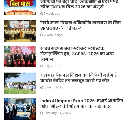
माफिया पर बड़ी चोट, लोकसभा से एंटी पेपर
लीक संशोधन बिल 2026 को मंजूरी
1 week ago
रेलवे माल गोदाम श्रमिकों के कल्याण के लिए
BRMGSU की नई पहल
2 weeks ago
भारत मंडपम बना ग्लोबल प्लास्टिक
रीसाइक्लिंग हब, GCPRS-2026 का भव्य
आगाज़
July 2, 2026
चरागाह विकास मिशन को मिलेगी नई गति,
कार्बन क्रेडिट तंत्र मजबूत करने पर जोर
June 8, 2026
India AI Impact Expo 2026: एआई आधारित
शिक्षा मॉडल की ओर पंजाब का बड़ा कदम
February 21, 2026